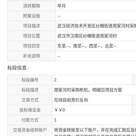
流转期限
年月
附属设施
--
项目描述
武汉经济技术开发区纱帽街道周家河村采
项目位置
武汉市汉南区纱帽街道周家河村
项目四至
东至--，南至--，西至--，北至--
补充说明
--
标段信息
标段编号
2
标段描述
周家河村采购柜机，明细见项目方案
交易方式
在线自由竞价反向
投标保证金
￥￥0
付款方式
1
交易资金结转账户
将资金转账至以下账户，并在完成汇款后及时联