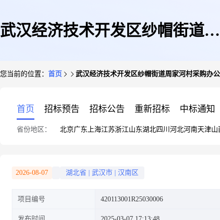
武汉经济技术开发区纱帽街道周
您当前的位置：
首页
武汉经济技术开发区纱帽街道周家河村采购办公
家河村采购办公家具
首页
招标预告
招标公告
重新招标
中标通知
省份地区：
北京
广东
上海
江苏
浙江
山东
湖北
四川
河北
河南
天津
山
2026-08-07
湖北省
|
武汉市
|
汉南区
项目编号
420113001R25030006
发布时间
2025-03-07 17:13:48