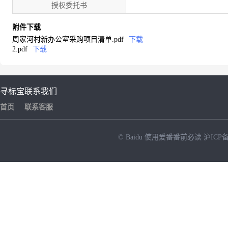
授权委托书
附件下载
周家河村新办公室采购项目清单.pdf
下载
2.pdf
下载
寻标宝
联系我们
首页
联系客服
© Baidu
使用爱番番前必读
沪ICP备
NEW
HOT