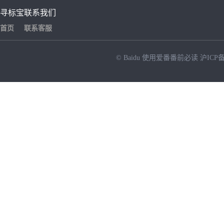
寻标宝
联系我们
首页
联系客服
© Baidu
使用爱番番前必读
沪ICP备
NEW
HOT
暂时没有搜索结果…