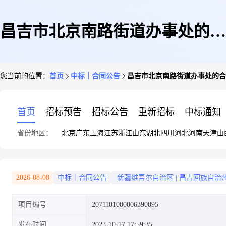
昌吉市北京南路街道办事处的合
您当前的位置：
首页
中标｜合同公告
昌吉市北京南路街道办事处的合
同公告
首页
招标预告
招标公告
重新招标
中标通知
省份地区：
北京
广东
上海
江苏
浙江
山东
湖北
四川
河北
河南
天津
山
2026-08-08
中标｜合同公告
新疆维吾尔自治区
|
昌吉回族自治
项目编号
2071101000006390095
发布时间
2023-10-17 17:59:35