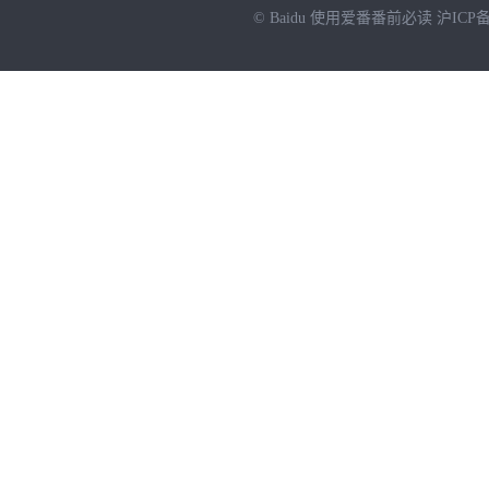
© Baidu
使用爱番番前必读
沪ICP备
NEW
HOT
暂时没有搜索结果…