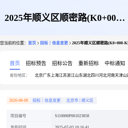
2025年顺义区顺密路(K0+000-
您当前的位置：
首页
招标｜信息变更
2025年顺义区顺密路(K0+00
K5+000)、赵湘路金鸡河桥、京
首页
招标预告
招标公告
重新招标
中标通知
省份地区：
北京
广东
上海
江苏
浙江
山东
湖北
四川
河北
河南
天津
山
沈线小中河桥修复养护工程施工
2026-08-08
招标｜信息变更
北京市
|
顺义区
项目编号
S110000P001023858
(更正)招标计划(更正)
发布时间
2025-07-03 10:16:41