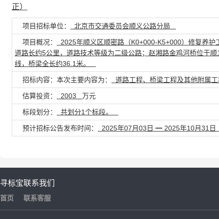
正）
项目招标单位：
北京市交通委员会顺义公路分局
项目概况：
2025年顺义区顺密路（K0+000-K5+000）修复
道路长约5公里，道路技术等级为二级公路；赵湘路金鸡河桥位于顺义
线，桥梁全长约36.1米。
招标内容：本次主要内容为：
道路工程、桥梁工程及其他附属工
估算投资：
2003
万元
标段划分：
共划分1个标段。
预计招标公告发布时间：
2025年07月03日 ━ 2025年10月31
寻标宝
联系我们
首页
联系客服