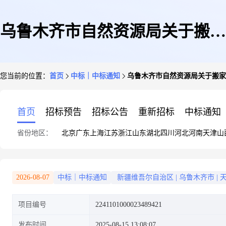
乌鲁木齐市自然资源局关于搬家
您当前的位置：
首页
中标｜中标通知
乌鲁木齐市自然资源局关于搬家
运输服务的服务市场采购项目成
首页
招标预告
招标公告
重新招标
中标通知
省份地区：
北京
广东
上海
江苏
浙江
山东
湖北
四川
河北
河南
天津
山
交公告
2026-08-07
中标｜中标通知
新疆维吾尔自治区
|
乌鲁木齐市
|
项目编号
2241101000023489421
发布时间
2025-08-15 13:08:07