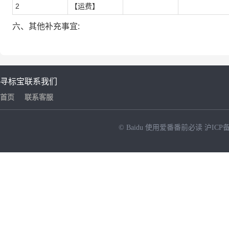
2
【运费】
六、其他补充事宜:
寻标宝
联系我们
首页
联系客服
© Baidu
使用爱番番前必读
沪ICP备
NEW
HOT