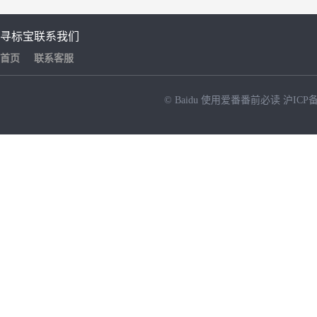
寻标宝
联系我们
首页
联系客服
© Baidu
使用爱番番前必读
沪ICP备
NEW
HOT
暂时没有搜索结果…