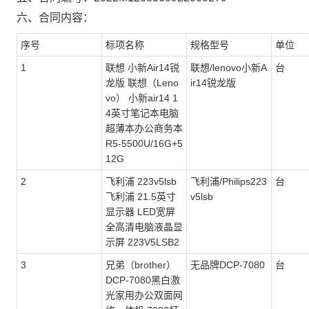
六、合同内容：
序号
标项名称
规格型号
单位
1
联想 小新Air14锐
联想/lenovo小新A
台
龙版 联想（Leno
ir14锐龙版
vo） 小新air14 1
4英寸笔记本电脑
超薄本办公商务本
R5-5500U/16G+5
12G
2
飞利浦 223v5lsb
飞利浦/Philips223
台
飞利浦 21.5英寸
v5lsb
显示器 LED宽屏
全高清电脑液晶显
示屏 223V5LSB2
3
兄弟（brother）
无品牌DCP-7080
台
DCP-7080黑白激
光家用办公双面网