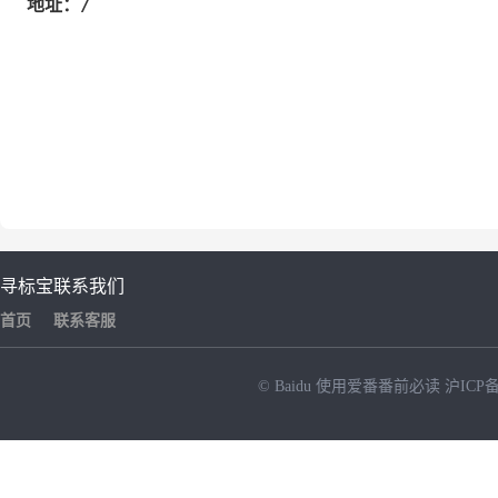
/
地址：
寻标宝
联系我们
首页
联系客服
© Baidu
使用爱番番前必读
沪ICP备
NEW
HOT