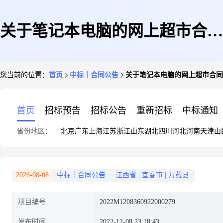
关于笔记本电脑的网上超市合同
您当前的位置：
首页
中标｜合同公告
关于笔记本电脑的网上超市合同
公告
首页
招标预告
招标公告
重新招标
中标通知
省份地区：
北京
广东
上海
江苏
浙江
山东
湖北
四川
河北
河南
天津
山
2026-08-08
中标｜合同公告
江西省
|
宜春市
|
万载县
项目编号
2022M1208360922000279
发布时间
2022-12-08 23:18:43