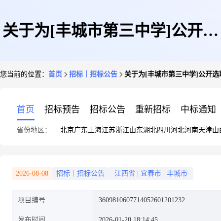
关于为[丰城市第三中学]公开选
您当前的位置：
首页
招标｜招标公告
关于为[丰城市第三中学]公开选
取[工程咨询]机构的公告
首页
招标预告
招标公告
重新招标
中标通知
省份地区：
北京
广东
上海
江苏
浙江
山东
湖北
四川
河北
河南
天津
山
2026-08-08
招标｜招标公告
江西省
|
宜春市
|
丰城市
项目编号
3609810607714052601201232
发布时间
2026-01-20 18:14:45