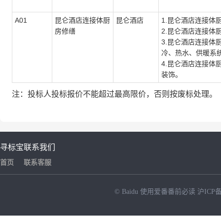
A01
昆仑酒店
连接体厨
昆仑酒店
1.
昆仑酒店连接体
房修缮
2.
昆仑酒店连接体
3.
昆仑酒店连接体
冷、热水、供暖系
4.
昆仑酒店连接体
装饰。
注：投标人投标报价不能超过最高限价，否则按废标处理。
寻标宝
联系我们
首页
联系客服
© Baidu
使用爱番番前必读
沪ICP备
NEW
HOT