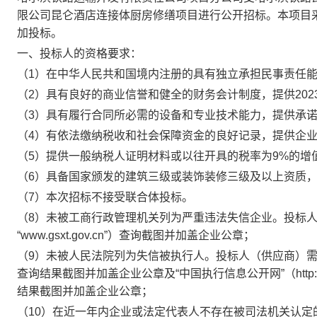
限公司昆仑酒店连接体厨房修缮项目
进行公开招标。本项目
加投标。
一、投标人的资格要求：
（
1）在中华人民共和国境内注册的具有独立承担民事责任
（
2）具有良好的商业信誉和健全的财务会计制度，提供202
（
3）具有履行合同所必需的设备和专业技术能力，提供承
（
4）有依法缴纳税收和社会保障资金的良好记录，提供企业
（
5）提供一般纳税人证明材料或以往开具的税率为9%的增
（
6）具备国家颁发的建筑三级或装饰装修三级及以上资质
（
7）本次招标不接受联合体投标
。
（
8
）
未被工商行政管理机关列为严重违法失信企业。投标
“www.gsxt.gov.cn”）查询截图并加盖企业公章；
（
9
）
未被人民法院列为失信被执行人。
投标人（供应商）
查询结果截图并加盖企业公章及“中国执行信息公开网”（http://zxg
结果截图并加盖企业公章；
（
10
）
在近一年内企业或法定代表人不存在被司法机关认定