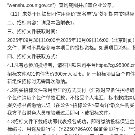
“wenshu.court.gov.cn”）查询截图并加盖企业公章
；
（
11
）
未处于国铁集团信用评价
“黑名单”及“处罚期内”的供
二、招标内容
：
详见本函附表
1。
三、招标文件获取时间：
202
5
年
0
9
月
30
日
10:00至202
5
年
10
月
09
日
16:00（北京时间
文件，同时不具备参与本项目的投标资格。如遇项目流标、
四、招标文件获取方式：
4.1凡有意参加投标者，请在国铁采购平台https://cg.95306
招标文件
A01包件售价
300
元
人民币。
同一招标项目每个包件
新组织招标时无需再次缴纳。
4.2购买招标文件采用电汇的方式支付（汇款时应备注招标
个包件请每个包件单独汇款，
不接受个人电汇，
标书款缴纳
提交标书费缴纳凭证（在公告
>招标公告>查看详情/文件购
我方平台财务人员核验通过后即可下载招标文件。
4.3招标文件下载成功即代表报名成功，即可缴纳投标保证金
标编号
、用途及联行号（
YZ250796
A0X 保证金 联行号：**