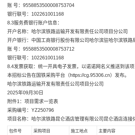
账
号：
9558853500008753704
银行联号：
102261001168
8.3服务费银行账户信息：
开户名称：哈尔滨铁路运输开发有限责任公司项目分公司
开户银行：中国工商银行股份有限公司哈尔滨驻哈尔滨铁路
账
号：
9558853500008753712
银行联号：
102261001168
8.4发票获取：
统一开具电子发票，以诺诺网名义推送到该项
本招标公告在国铁采购平台（
https://cg.95306.cn
）发布。
哈尔滨铁路运输开发有限责任公司项目分公司
202
5
年
09
月
30
日
附件
1：项目需求一览表
采购编号：
YZ250796
项目名称：
哈尔滨铁路昆仑酒店管理有限公司昆仑酒店连接
包件号
采购项目
施工地点
主要内容