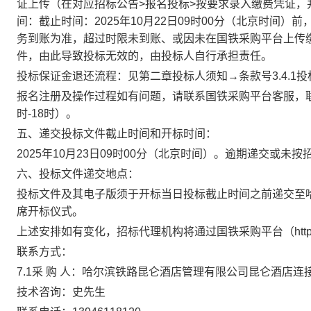
证
上传（在对应招标公告
>
报名投标
>
按要求录入缴费凭证，
间：截止时间：
202
5
年
10
月
22
日
09
时
00
分
（北京时间）前
务到账为准，超过时限未到账
、或因未在国铁采购平台上传
件，由此导致投标无效的，由投标人自行承担责任。
投标保证金退还流程：
见第二章投标人须知
→条款号
3.4.1
投
报名注册及操作过程如有问题，请联系国铁采购平台客服，
时-18时）。
五
、
递交投标文件截止时间和开标时间：
202
5
年
10
月
23
日
09时00分
（北京时间）。逾期递交或未按
六、投标文件递交地点：
投标文件及其电子版
须于开标当日投标截止时间之前递交至
席开标仪式。
上述安排如有变化，招标代理机构将通过国铁采购平台（
ht
联系方式：
7.1
采 购 人：
哈尔滨铁路昆仑酒店管理有限公司昆仑酒店连
技术咨询：
史先生