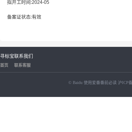
拟开工时间:2024-05
备案证状态:有效
寻标宝
联系我们
首页
联系客服
© Baidu
使用爱番番前必读
沪ICP备
NEW
HOT