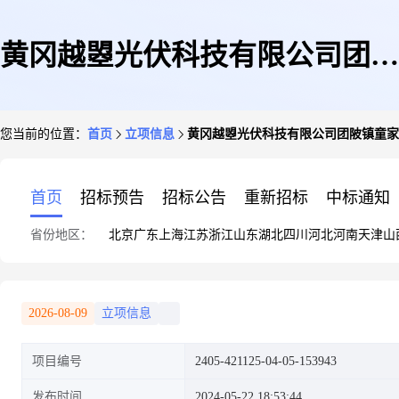
黄冈越曌光伏科技有限公司团陂
您当前的位置：
首页
立项信息
黄冈越曌光伏科技有限公司团陂镇童家冲
镇童家冲村五组徐世江44.64kw
首页
招标预告
招标公告
重新招标
中标通知
省份地区：
北京
广东
上海
江苏
浙江
山东
湖北
四川
河北
河南
天津
山
屋顶分布式光伏发电项目
2026-08-09
立项信息
项目编号
2405-421125-04-05-153943
发布时间
2024-05-22 18:53:44