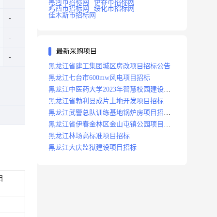
黑河市招标网
伊春市招标网
鸡西市招标网
绥化市招标网
佳木斯市招标网
最新采购项目
黑龙江省建工集团城区房改项目招标公告
黑龙江七台市600mw风电项目招标
黑龙江中医药大学2023年智慧校园建设项
目招标公告
黑龙江省勃利县成片土地开发项目招标
黑龙江武警总队训练基地锅炉房项目招标
公示
黑龙江省伊春金林区金山屯镇公园项目招
标公告
黑龙江林场高标准项目招标
黑龙江大庆监狱建设项目招标
目