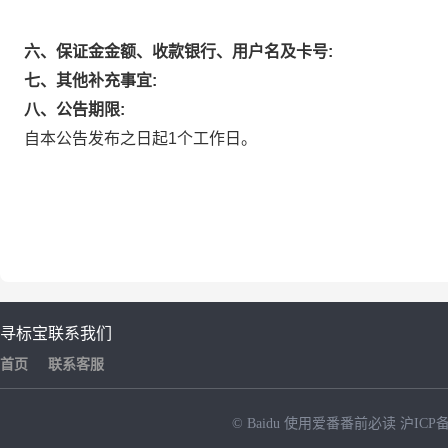
六、保证金金额、收款银行、用户名及卡号:
七、其他补充事宜:
八、公告期限:
自本公告发布之日起1个工作日。
寻标宝
联系我们
首页
联系客服
© Baidu
使用爱番番前必读
沪ICP备