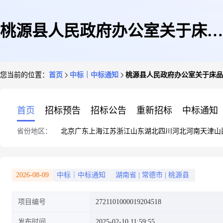
桃源县人民政府办公室关于床品
您当前的位置：
首页
中标｜中标通知
桃源县人民政府办公室关于床品
套件/四件套/多件套的网上超市
首页
招标预告
招标公告
重新招标
中标通知
省份地区：
北京
广东
上海
江苏
浙江
山东
湖北
四川
河北
河南
天津
山
采购项目成交公告
2026-08-09
中标｜中标通知
湖南省
|
常德市
|
桃源县
项目编号
2721101000019204518
发布时间
2025-02-10 11:59:55