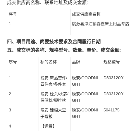
成交供应商名称、联系地址及成交金额:
序号
成交供应商名称
1
桃源县漳江镇春霞床上用品专店
四、项目用途、简要技术要求及合同履行日期:
五、成交标的名称、规格型号、数量、单价、成交金额:
序号
标的名称
品牌
规格型号
1
晚安 床品套件/
晚安/GOODNI
D30312001
四件套/多件套
GHT
2
晚安 枕头/枕芯/
晚安/GOODNI
D30312001
保健枕/颈椎枕
GHT
3
晚安 臻棉大豆
晚安/GOODNI
5041175
子母被
GHT
4
【运费】