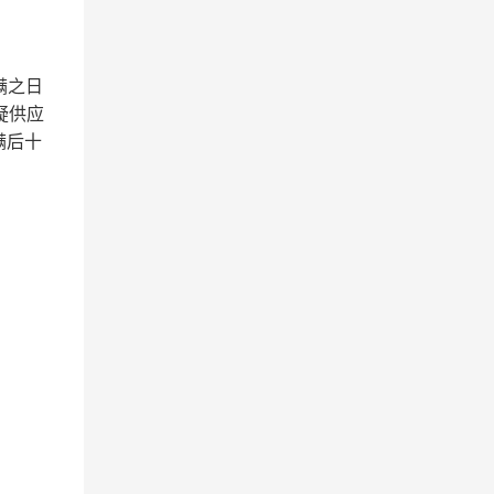
满之日
疑供应
满后十