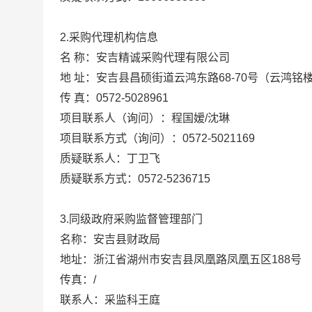
2.采购代理机构信息
名 称：
安吉精诚采购代理有限公司
地 址：
安吉县昌硕街道云鸿东路68-70号（云鸿铭
传 真：
0572-5028961
项目联系人（询问）：
程国嫒/沈琳
项目联系方式（询问）：
0572-5021169
质疑联系人：
丁卫飞
质疑联系方式：
0572-5236715
同级政府采购监督管理部门
3.
名称：安吉县财政局
地址：浙江省湖州市安吉县凤凰路凤凰五区188号
传真：/
联系人：采监科王庭