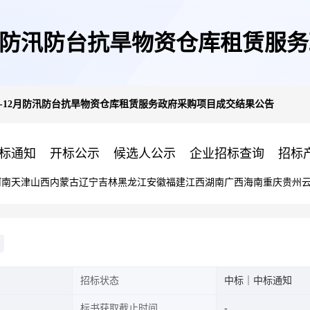
12月防汛防台抗旱物资仓库租赁
度6-12月防汛防台抗旱物资仓库租赁服务政府采购项目成交结果公告
标通知
开标公示
候选人公示
企业招标查询
招标
河南
天津
山西
内蒙古
辽宁
吉林
黑龙江
安徽
福建
江西
湖南
广西
海南
重庆
贵州
招标状态
中标｜中标通知
标书获取截止时间