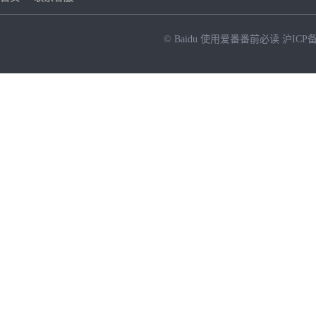
© Baidu
使用爱番番前必读
沪ICP备
NEW
HOT
暂时没有搜索结果…