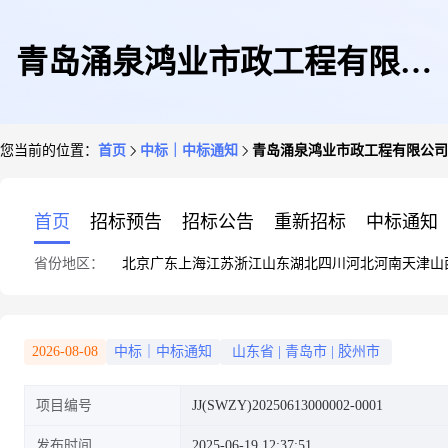
青岛涌泉鸿业市政工程有限公
您当前的位置：
首页
中标｜中标通知
青岛涌泉鸿业市政工程有限公司
司---青岛胶碧置业有限公司-中
首页
招标预告
招标公告
重新招标
中标通知
省份地区：
北京
广东
上海
江苏
浙江
山东
湖北
四川
河北
河南
天津
山
集冷链研究院五金件项目成交结
2026-08-08
中标｜中标通知
山东省
|
青岛市
|
胶州市
项目编号
JJ(SWZY)20250613000002-0001
果公示
发布时间
2025-06-19 12:37:51