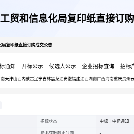
工贸和信息化局复印纸直接订购
化局复印纸直接订购成交公告
标通知
开标公示
候选人公示
企业招标查询
招标
河南
天津
山西
内蒙古
辽宁
吉林
黑龙江
安徽
福建
江西
湖南
广西
海南
重庆
贵州
招标状态
中标｜中标通知
标书获取截止时间