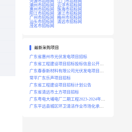
河源市招标网
江门市招标网
潮州市招标网
云浮市招标网
惠州市招标网
珠海市招标网
阳江市招标网
湛江市招标网
广州市招标网
梅州市招标网
汕头市招标网
清远市招标网
茂名市招标网
最新采购项目
广东省惠州市光伏发电项目招标
广东省工程建设项目招标投标信息公开目
录
广东春泰新材料有限公司光伏发电项目招
标
常平广东乐声项目招标
广东省工程建设项目招标计划公告
广东省清远市土方项目招标
广东粤电大埔电厂二期工程2023-2024年度
安保服务项目招标公告
广东平远县城区环卫清洁作业市场化承包
项目招标中标候选人公示