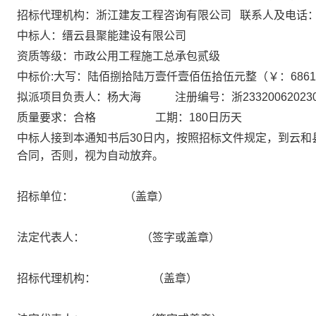
招标代理机构：
浙江建友工程咨询有限公司
联系人及电话
中标人：
缙云县聚能建设有限公司
资质等级：
市政公用工程施工总承包贰级
中标价
:大写：
陆佰捌拾陆万壹仟壹佰伍拾伍元整
（￥：
6861
拟派项目负责人：
杨大海
注册编号：浙
23320062023
质量要求：
合格
工期：
180日历天
中标人接到本通知书后
30
日内，按照招标文件规定，到
云和
合同，否则，视为自动放弃。
招标
单位
：
（盖章）
法定代表人：
（签字或盖章）
招标代理机构：
（盖章）