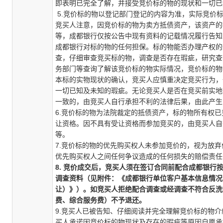
即表明已完全了解，并接受竞价标的物的现状和一切已
5.竞价标的物以登记部门登记的内容为准，实际竞价
竞买人注意，因竞价标的物为卖方抵债资产，该资产的
等，成都银行仅按公告中现有资料的记载情况履行告知
成都银行对标的物的任何担保。标的物能否办理产权的
查，仔细审查竞买标的物，调查是否存在瑕疵，研究查
务部门等查询了解该竞价标的物实际情况，竞价标的物
本标的实物现状的确认，竞买人应慎重决定竞买行为，
一切已知及未知的瑕疵。无论竞买人是否在竞买前实地
一致的，由竞买人自行承担不利的法律后果，由此产生
6.竞价标的物为法院裁定的抵债资产，标的物所有权
让资格。因不具有受让资格而参加竞买的，由竞买人自
等。
7.竞价标的物的优先购买权人未参加竞价的，视为放
优先购买权人之间任何争议造成的任何损失的赔偿责任
8. 竞价成交后，竞买人须在签订合同前配合成都银
调查资料（见附件：《成都银行单位客户基本信息情况
让）》）。如竞买人拒绝配合调查或经调查不符合反洗
费、综合服务费）不予退还。
9.竞买人已被告知、仔细阅读并完全理解竞价标的物
买人承诺因竞价标的物现状及存在的瑕疵等原因自愿承