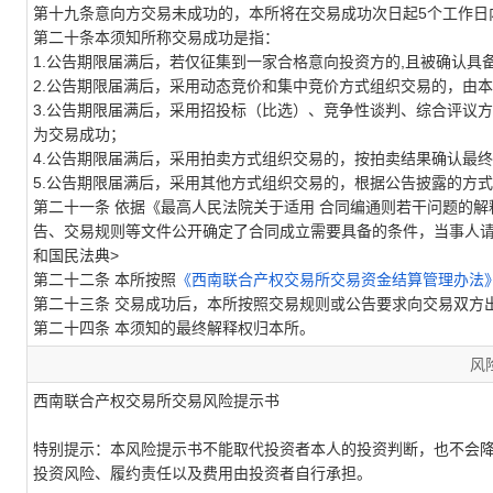
第十九条意向方交易未成功的，本所将在交易成功次日起5个工作日
第二十条本须知所称交易成功是指：
1.公告期限届满后，若仅征集到一家合格意向投资方的
,
且被确认具
2.公告期限届满后，采用动态竞价和集中竞价方式组织交易的，由
3.公告期限届满后，采用招投标（比选）、竞争性谈判、综合评议
为交易成功；
4.公告期限届满后，采用拍卖方式组织交易的，按拍卖结果确认最
5.公告期限届满后，采用其他方式组织交易的，根据公告披露的方
第二十一条 依据《最高人民法院关于适用 合同编通则若干问题的解
告、交易规则等文件公开确定了合同成立需要具备的条件，当事人请
和国民法典>
第二十二条 本所按照
《西南联合产权交易所交易资金结算管理办法
第二十三条 交易成功后，本所按照交易规则或公告要求向交易双方
第二十四条 本须知的最终解释权归本所。
风
西南联合产权交易所
交易风险提示书
特别提示：
本风险提示书不能取代投资者本人的投资判断，也不会
投资风险、履约责任以及费用由投资者自行承担。