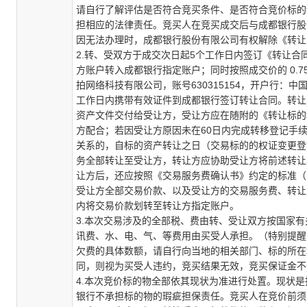
请自行了解评估是否符合竞买条件、是否符合竞价标的
担相应的法律责任。竞买人在竞买成交后与成都银行股
因无法办理时，成都银行股份有限公司有权解除《转让
2.转、受双方于成交次日起5个工作日内签订《转让
方账户转入成都银行指定账户；同时按照成交价的 0.
拍网络科技有限公司，账号630315154，开户行
工作日内携带有效证件到成都银行签订转让合同。转让
资产文件交付给受让方，受让方应在随附的《转让标的
方配合；若因受让方原因未在60日内完成转移登记手
关系的，自标的资产转让之日（交易标的的权证变更登
务全部转让至受让方，转让方应协助受让方将前述转让
让方后，还应按照《交易服务费确认书》约定的标准（
受让方全部交易价款、以及受让方的交易服务费、转让
内将交易价款划转至转让方指定账户。
3.本次交易涉及的全部税、费由转、受让双方按国家
讯费、水、电、气、等费用由买受人承担。（特别提醒
欠费的具体数额，请自行向当地的相关部门、标的所在
同，则视为买受人违约，竞买结果无效，竞买保证金不
4.本次竞价标的物全部依其现状为准进行处置。现状
银行不承担标的物的瑕疵担保责任。竞买人在竞价前须