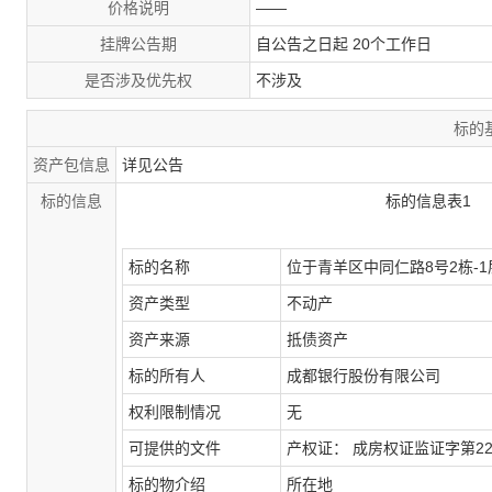
价格说明
——
挂牌公告期
自公告之日起 20个工作日
是否涉及优先权
不涉及
标的
资产包信息
详见公告
标的信息
标的信息表
1
标的名称
位于青羊区中同仁路
8
号
2
栋
-1
资产类型
不动产
资产来源
抵债资产
标的所有人
成都银行股份有限公司
权利限制情况
无
可提供的文件
产权证：
成房权证监证字第
2
标的物介绍
所在地