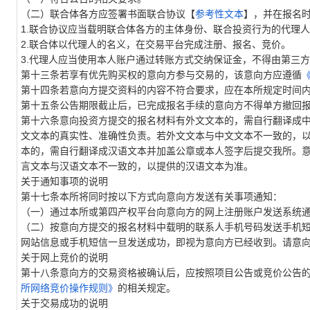
（二）联合体各方应签署书面联合协议【
参考性文本
】，并在报名
1.联合协议应当载明联合体各方的主体身份、联合投资行为的代理
2.联合体以代理人的名义，在交易平台完成注册、报名、竞价。
3.代理人应当使用本人账户通过转账方式交纳保证金，不得由第三
第十三条若享有优先购买权的意向方参与交易的，该意向方应遵循
第十四条若意向方提交资料的内容不符合要求，应在本所规定时间
第十五条公告期限截止后，已完成报名手续的意向方不得单方撤回
第十六条意向投资方提交的报名材料有外文文本的，需自行翻译成
文文本的真实性、准确性负责。若外文文本与中文文本不一致的，
本的，需自行翻译成汉语文本并加盖公章或本人签字后提交我所。
言文本与汉语文本不一致的，以提供的汉语文本为准。
关于通知事项的说明
第十七条本所将同时按以下方式向意向方发送有关事项通知：
（一）通过本所或第四产权平台向意向方的网上注册账户发送系统
（二）按意向方提交的报名材料中载明的联系人手机号码发送手机
网站信息或手机短信一旦发送成功，即视为意向方已经收到。请意
关于网上竞价的说明
第十八条意向方的交易资格被确认后，应按照项目公告或竞价公告
所网络竞价操作规则》
的相关规定。
关于交易成功的说明