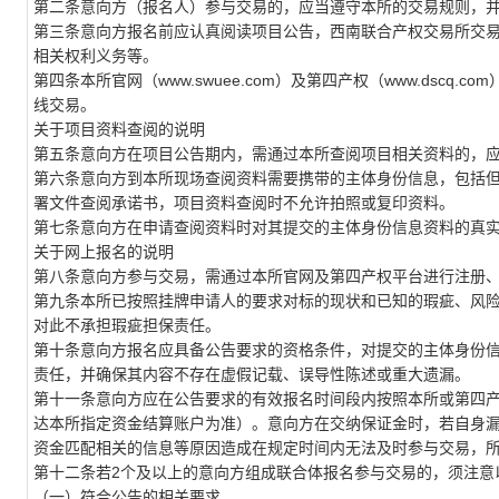
第二条意向方（报名人）参与交易的，应当遵守本所的交易规则，
第三条意向方报名前应认真阅读项目公告，西南联合产权交易所交
相关权利义务等。
第四条本所官网（www.swuee.com）及第四产权（www.dsc
线交易。
关于项目资料查阅的说明
第五条意向方在项目公告期内，需通过本所查阅项目相关资料的，
第六条意向方到本所现场查阅资料需要携带的主体身份信息，包括
署文件查阅承诺书，项目资料查阅时不允许拍照或复印资料。
第七条意向方在申请查阅资料时对其提交的主体身份信息资料的真
关于网上报名的说明
第八条意向方参与交易，需通过本所官网及第四产权平台进行注册
第九条本所已按照挂牌申请人的要求对标的现状和已知的瑕疵、风
对此不承担瑕疵担保责任。
第十条意向方报名应具备公告要求的资格条件，对提交的主体身份
责任，并确保其内容不存在虚假记载、误导性陈述或重大遗漏。
第十一条意向方应在公告要求的有效报名时间段内按照本所或第四
达本所指定资金结算账户为准）。意向方在交纳保证金时，若自身
资金匹配相关的信息等原因造成在规定时间内无法及时参与交易，
第十二条若2个及以上的意向方组成联合体报名参与交易的，须注意
（一）符合公告的相关要求。