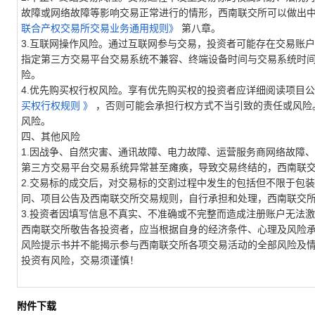
故障
或
网络故障等影响交易正常进行的
情形，西南联交所可以做出
联合产权交易所交易业务通用规则》
第八章。
3.互联网操作风险
。
通过互联网
参与交易
，
投资者
可能存在
交易账户
指定第三方交易平台
交易系统不兼容
、
终端设备时间与
交易系统
时
险
。
4.
优先购买权行权风险。
享有优先购买权的投资者应详细阅读项目公
买权行权规则
》
，否则可能会承担行权方式不当引致的责任或风险
风险。
四、其他风险
1.
因战争、自然灾害、
通讯故障、电力故障、运营服务商网络故障、
第三方交易平台
交易系统异常甚至瘫痪，导致交易
终结的
，西南联
2.交易标的成交后，对交易标的交割过程中发生的包括但不限于包
同
、
项目公告及西南联交所交易规则
，
自行承担和处理，西南联交
3.
投资者因填写信息不真实、不准确或不完整而造成注册账户无法激
西南联交所敬告各投资者，应当根据自身的经济条件、心理及风险
风险提示书并不能揭示参与西南联交所各项交易活动的全部风险及
投资有风险，交易须谨慎！
附件下载