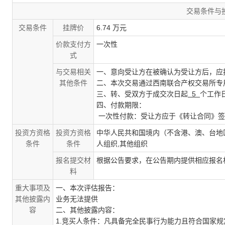
交易条件与
交易条件
挂牌价
6.74 万元
价款支付方
一次性
式
与交易相关
一、意向受让方在被确认为受让方后，应
其他条件
二、本次交易通过西南联合产权交易所专
三、转、受双方于成交次日起
5
个工作
四、付款期限：
一次性付款：受让方应于《转让合同》签
投资方资格
投资方资格
中华人民共和国境内（不含港、澳、台地
条件
条件
人组织,其他组织
报名提交材
根据公告要求，在公告期内提供相应报名
料
重大事项及
一、本次评估报告：
其他披露内
业务无法提供
容
二、其他披露内容：
1.竞买人条件：凡具备完全民事行为能力且符合国家