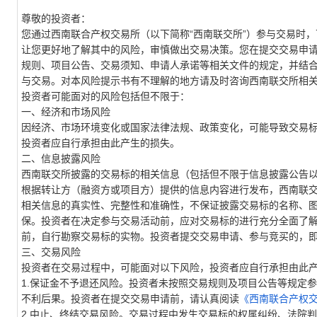
尊敬的投资者：
您通过西南联合产权交易所
（以下简称“西南联交所”）
参与交易时，
让您更好地了解其中的风险，审慎做出交易决策。您在提交交易申
规则、
项目
公告、交易须知、申请人承诺等相关文件的规定，并结
与交易。对本风险提示书有不理解的地方请及时咨询西南联交所相
投资者可能面对的
风险包括但不限于：
一、
经济和市场风险
因经济
、市场
环境变化
或
国家法律法规、政策变化，可能导致交易
投资者
应
自行承担由此产生的
损失
。
二、
信息披露风险
西南联交所披露的交易标的相关信息（包括但不限于信息披露公告
根据转让方（融资方或项目方）提供的信息内容进行发布，西南联
相关信息的真实性、完整性和准确性，不保证披露交易标的名称、
保。投资者在决定参与交易活动前，应对交易标的进行充分全面了
前，自行勘察交易标的实物。投资者提交交易申请、参与竞买的，
三、交易风险
投资者在交易过程中，可能面对以下风险，投资者应自行承担由此
1.
保证金不予退还风险。
投资者未按照交易规则及
项目
公告等规定参
不利后果
。投资者在
提交交易申请
前，请认真阅读
《西南联合产权
2.
中止、终结交易风险。
交易过程中发生交易标的权属纠纷
、
法院判