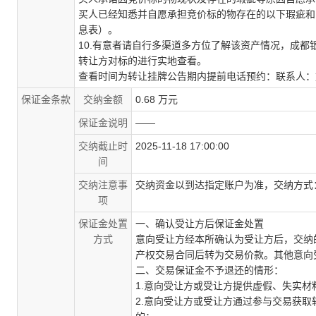
买人已经知悉并自愿承担竞价标的物存在的以下瑕疵和
息表）。
10.有意者请自行多渠道多方位了解该资产情况，成
转让方对标的进行实地查看。
查看时间为转让挂牌公告期内提前电话预约：联系人：
保证金条款
交纳金额
0.68 万元
保证金说明
——
交纳截止时
2025-11-18 17:00:00
间
交纳注意事
交纳资金以到达指定账户为准，交纳方式
项
保证金处置
一、确认受让方后保证金处置
方式
意向受让方经本所确认为受让方后，交纳
产权交易合同后转为交易价款。其他意向
二、交易保证金不予退还的情形：
1.意向受让方或受让方提供虚假、失实
2.意向受让方或受让方通过参与交易获