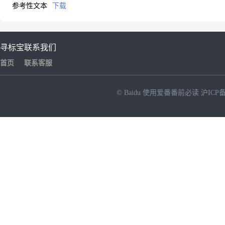
参考性文本
下载
寻标宝
联系我们
首页
联系客服
© Baidu
使用爱番番前必读
沪ICP备
NEW
HOT