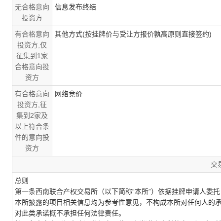
无合格意向
信息发布终结
投资方
有合格意向
其他方式(按挂牌价与受让方报价孰高原则直接签约)
投资方,仅
征集到1家
合格意向投
资方
有合格意向
网络竞价
投资方,征
集到2家及
以上符合条
件的意向投
资方
交
总则
第一条西南联合产权交易所（以下简称“本所”）依据挂牌申请人委
本所披露的项目相关信息均为参考性意见，不构成本所对任何人的
对此类承诺概不承担任何法律责任。