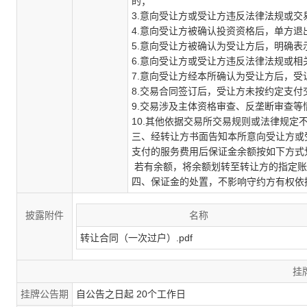
的；
3.意向受让方或受让方违反法律法规或
4.意向受让方被确认投资资格后，单方
5.意向受让方被确认为受让方后，明确
6.意向受让方或受让方违反法律法规或
7.意向受让方经本所确认为受让方后，
8.交易合同签订后，受让方未按约定支付
9.交易涉及主体资格审查、反垄断审查
10.其他依据交易所交易规则或法律规定
三、经转让方书面告知本所意向受让方或
支付的服务费用后保证金余额按如下方式
若有余额，将余额划转至转让方的指定账
四、保证金的处置，不影响守约方有权依
披露附件
名称
转让合同（一次过户）.pdf
挂
挂牌公告期
自公告之日起 20个工作日