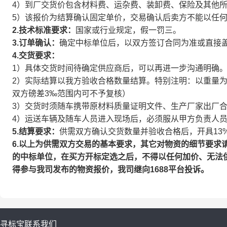
4）到厂交货价包含材料费、运杂费、装卸费、保险及其他
5）该报价为结算确认固定单价，交易确认后卖方不能以任
2.技术标准要求：
国家或行业规定，假一罚三。
3.订单确认：
确定中标单位后，以双方签订合同为准或直接
4.交货要求：
1）具体交货时间待确定供应商后，可以再进一步沟通明确
2）实际结算以我方验收合格数量结算。特别注明：以重量
双方磅差3‰范围内可不予复核）
3）交货时须随车携带原材料质量证明文件、生产厂家出厂
4）运送车辆及随车人员进入现场后，必须服从甲方负责人
5.结算要求：
供需双方确认交货数量并验收合格后，开具13
6.以上为供需双方交易的基本要求，其它对物资的细节要求
的中标单位，在买方开标定选之后，不得以任何加价、无法
得参与我司发布的物资报价，我司继向1688平台投诉。
寻标宝
联系我们