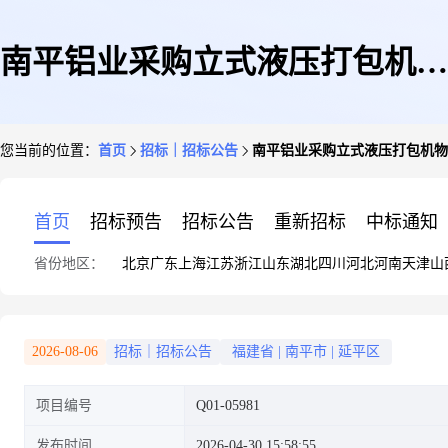
南平铝业采购立式液压打包机物
您当前的位置：
首页
招标｜招标公告
南平铝业采购立式液压打包机物资招标
资招标单(Q01-05981)
首页
招标预告
招标公告
重新招标
中标通知
省份地区：
北京
广东
上海
江苏
浙江
山东
湖北
四川
河北
河南
天津
山
2026-08-06
招标｜招标公告
福建省
|
南平市
|
延平区
项目编号
Q01-05981
发布时间
2026-04-30 15:58:55