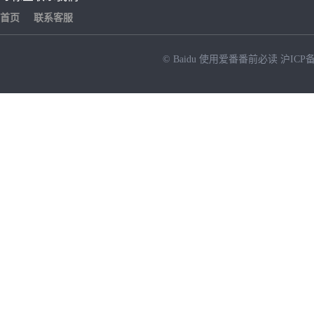
首页
联系客服
© Baidu
使用爱番番前必读
沪ICP备
NEW
HOT
暂时没有搜索结果…