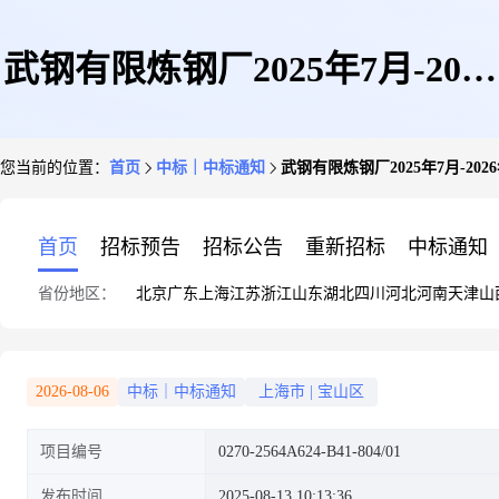
武钢有限炼钢厂2025年7月-2026
您当前的位置：
首页
中标｜中标通知
武钢有限炼钢厂2025年7月-2
年7月天然气管路及车体高压水
首页
招标预告
招标公告
重新招标
中标通知
省份地区：
北京
广东
上海
江苏
浙江
山东
湖北
四川
河北
河南
天津
山
管路用管卡
2026-08-06
中标｜中标通知
上海市
|
宝山区
项目编号
0270-2564A624-B41-804/01
发布时间
2025-08-13 10:13:36