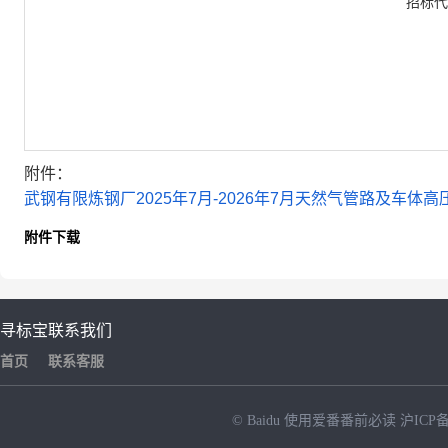
招标代
附件：
武钢有限炼钢厂2025年7月-2026年7月天然气管路及车体高
附件下载
寻标宝
联系我们
首页
联系客服
© Baidu
使用爱番番前必读
沪ICP备