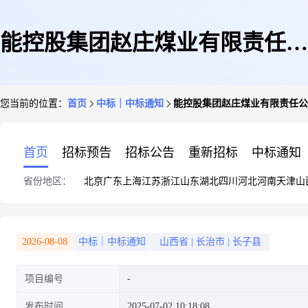
能控股集团赵庄煤业有限责任公
您当前的位置：
首页
中标｜中标通知
能控股集团赵庄煤业有限责任公司
司配件2025年3月(80皮带机传动
首页
招标预告
招标公告
重新招标
中标通知
省份地区：
北京
广东
上海
江苏
浙江
山东
湖北
四川
河北
河南
天津
山
滚筒)采购中标公告
2026-08-08
中标｜中标通知
山西省
|
长治市
|
长子县
项目编号
发布时间
2025-07-02 10:18:08