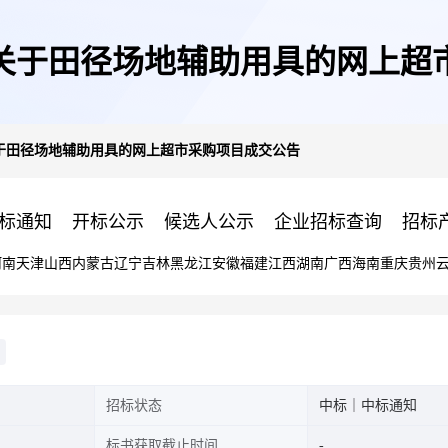
关于田径场地辅助用具的网上超
于田径场地辅助用具的网上超市采购项目成交公告
标通知
开标公示
候选人公示
企业招标查询
招标
河南
天津
山西
内蒙古
辽宁
吉林
黑龙江
安徽
福建
江西
湖南
广西
海南
重庆
贵州
招标状态
中标｜中标通知
标书获取截止时间