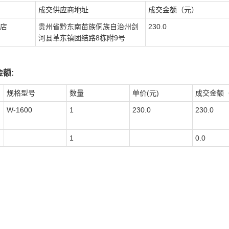
成交供应商地址
成交金额（元）
店
贵州省黔东南苗族侗族自治州剑
230.0
河县革东镇团结路8栋附9号
额:
规格型号
数量
单价(元)
成交金额
W-1600
1
230.0
230.0
1
0.0