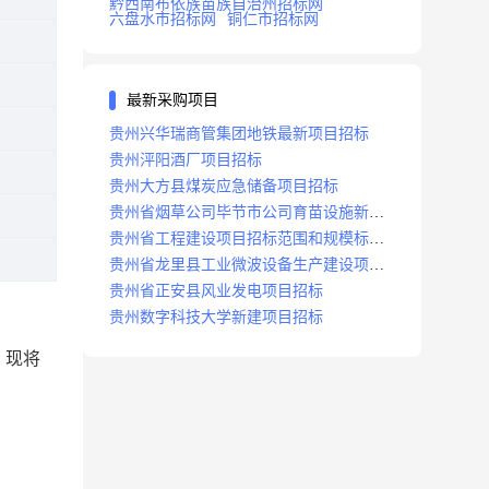
黔西南布依族苗族自治州招标网
六盘水市招标网
铜仁市招标网
最新采购项目
贵州兴华瑞商管集团地铁最新项目招标
贵州泙阳酒厂项目招标
贵州大方县煤炭应急储备项目招标
贵州省烟草公司毕节市公司育苗设施新建
及修复项目招标公告
贵州省工程建设项目招标范围和规模标准
规定
贵州省龙里县工业微波设备生产建设项目
招标
贵州省正安县风业发电项目招标
贵州数字科技大学新建项目招标
，现将