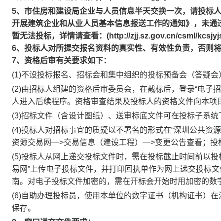
5、市住房和建设局企业与人员信息半天交换一次，请投标
开展建筑企业和从业人员基本信息报送工作的通知》，未通过
暂无法投标，详情请查看：(http://zjj.sz.gov.cn/csml/kcsjyjskj
6、投标人对所提交报名资料的真实性、有效性负责，否则
7、资格后审有关要求如下：
(1)不设投标报名、招标会和集中组织的投标预备会（答疑
(2)由招标人组建的资格后审委员会，在截标后，登录“电子
人进入后续程序。资格审查结果及投标人的资格文件向本项
(3)招标文件（含设计图纸）、送审标底文件可在投标子系统
(4)投标人对招标事宜的质疑以不署名的形式在“深圳公共资
资源交易网—>交易信息（建设工程）—>变更公告查看；投
(5)投标人从网上递交投标文件时，需在投标截止时间前以
易网”上传电子投标文件，并打印回执单作为网上递交投标
南。对电子投标文件加密的，需在开标会开始时用加密的数
(6)自助办理投标员，使用本单位的数字证书（机构证书）
保存。