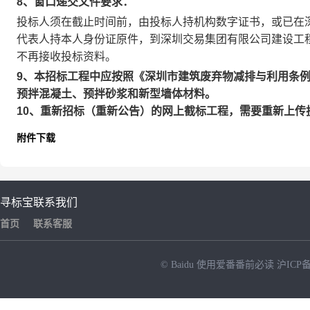
8、窗口递交文件要求：
投标人须在截止时间前，由投标人持机构数字证书，或已在
代表人持本人身份证原件，到深圳交易集团有限公司建设工
不再接收投标资料。
9、本招标工程中应按照《深圳市建筑废弃物减排与利用条
预拌混凝土、预拌砂浆和新型墙体材料。
10、重新招标（重新公告）的网上截标工程，需要重新上传
附件下载
寻标宝
联系我们
首页
联系客服
© Baidu
使用爱番番前必读
沪ICP备
NEW
HOT