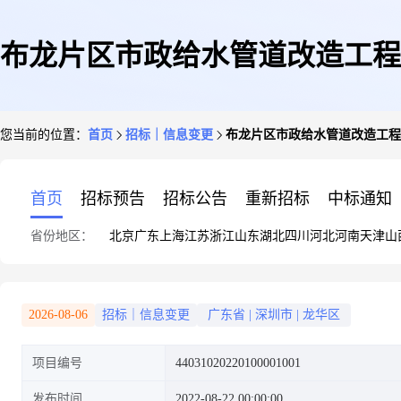
布龙片区市政给水管道改造工程
您当前的位置：
首页
招标｜信息变更
布龙片区市政给水管道改造工程
首页
招标预告
招标公告
重新招标
中标通知
省份地区：
北京
广东
上海
江苏
浙江
山东
湖北
四川
河北
河南
天津
山
2026-08-06
招标｜信息变更
广东省
|
深圳市
|
龙华区
项目编号
44031020220100001001
发布时间
2022-08-22 00:00:00