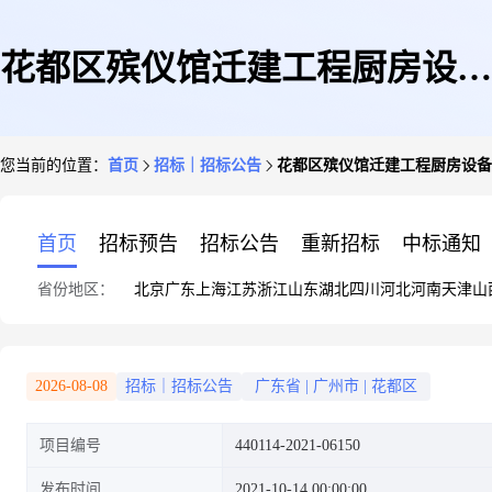
花都区殡仪馆迁建工程厨房设备
您当前的位置：
首页
招标｜招标公告
花都区殡仪馆迁建工程厨房设备
安装修缮工程
首页
招标预告
招标公告
重新招标
中标通知
省份地区：
北京
广东
上海
江苏
浙江
山东
湖北
四川
河北
河南
天津
山
2026-08-08
招标｜招标公告
广东省
|
广州市
|
花都区
项目编号
440114-2021-06150
发布时间
2021-10-14 00:00:00