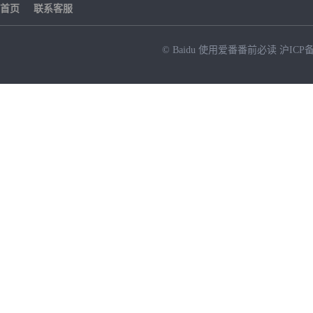
首页
联系客服
© Baidu
使用爱番番前必读
沪ICP备
NEW
HOT
暂时没有搜索结果…