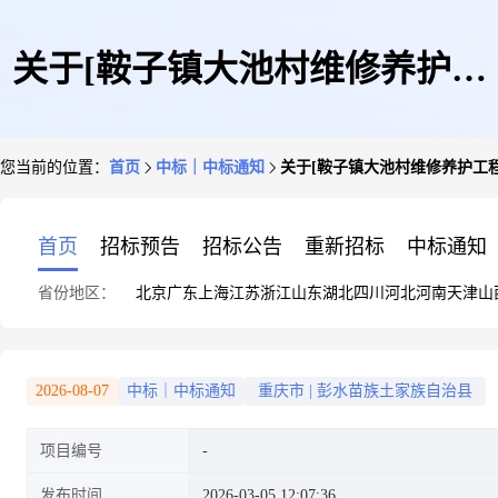
关于[鞍子镇大池村维修养护工
您当前的位置：
首页
中标｜中标通知
关于[鞍子镇大池村维修养护工
程造价咨询机构选取]无效项目
首页
招标预告
招标公告
重新招标
中标通知
省份地区：
北京
广东
上海
江苏
浙江
山东
湖北
四川
河北
河南
天津
山
的公示
2026-08-07
中标｜中标通知
重庆市
|
彭水苗族土家族自治县
项目编号
发布时间
2026-03-05 12:07:36