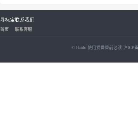
寻标宝
联系我们
首页
联系客服
© Baidu
使用爱番番前必读
沪ICP备
NEW
HOT
暂时没有搜索结果…