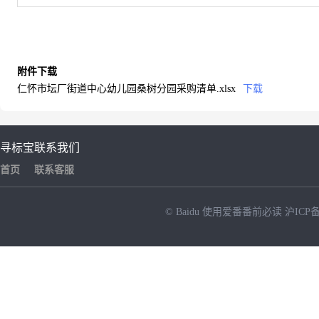
附件下载
仁怀市坛厂街道中心幼儿园桑树分园采购清单.xlsx
下载
寻标宝
联系我们
首页
联系客服
© Baidu
使用爱番番前必读
沪ICP备
NEW
HOT