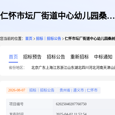
仁怀市坛厂街道中心幼儿园桑树
您当前的位置：
首页
招标｜招标公告
仁怀市坛厂街道中心幼儿园桑树
分园幼儿桌椅书柜、户外篮球架
首页
招标预告
招标公告
重新招标
中标通知
省份地区：
北京
广东
上海
江苏
浙江
山东
湖北
四川
河北
河南
天津
山
及床上用品采购竞价公告
2026-08-07
招标｜招标公告
贵州省
|
遵义市
|
仁怀市
项目编号
62025040207760750
发布时间
2025-04-02 11:52:54