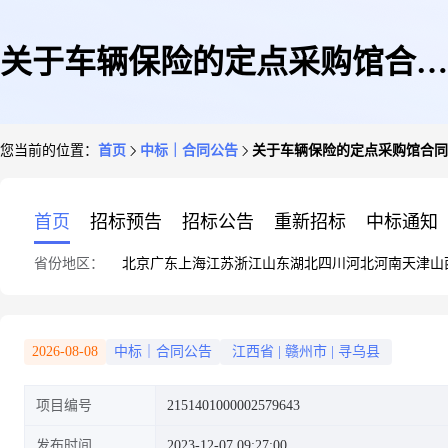
关于车辆保险的定点采购馆合同
您当前的位置：
首页
中标｜合同公告
关于车辆保险的定点采购馆合同
公告
首页
招标预告
招标公告
重新招标
中标通知
省份地区：
北京
广东
上海
江苏
浙江
山东
湖北
四川
河北
河南
天津
山
2026-08-08
中标｜合同公告
江西省
|
赣州市
|
寻乌县
项目编号
2151401000002579643
发布时间
2023-12-07 09:27:00