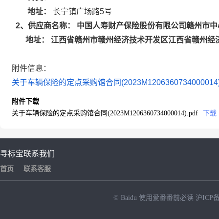
地址：
长宁镇广场路5号
中国人寿财产保险股份有限公司赣州市中
2
、供应商名称：
江西省赣州市赣州经济技术开发区江西省赣州经
地址：
附件信息：
关于车辆保险的定点采购馆合同(2023M1206360734000014).
附件下载
关于车辆保险的定点采购馆合同(2023M1206360734000014).pdf
下载
寻标宝
联系我们
首页
联系客服
© Baidu
使用爱番番前必读
沪ICP备