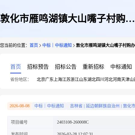
敦化市雁鸣湖镇大山嘴子村购办
您当前的位置：
首页
中标｜中标通知
敦化市雁鸣湖镇大山嘴子村购办
公桌椅
首页
招标预告
招标公告
重新招标
中标通知
省份地区：
北京
广东
上海
江苏
浙江
山东
湖北
四川
河北
河南
天津
山
2026-08-08
中标｜中标通知
吉林省
|
延边朝鲜族自治州
|
敦化
项目编号
2403108-260008C
发布时间
2026-02-28 12:07:31