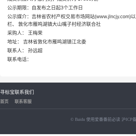
公示期限：自发布之日起3个工作日
公示媒介：吉林省农村产权交易市场网站(www.jlncjy.com)
栏、
敦化市雁鸣湖镇大山嘴子村经济联合社
采购人：
王梅荣
地址：
吉林省敦化市雁鸣湖镇江北委
联系人：
孙远超
联系电话：
寻标宝
联系我们
首页
联系客服
© Baidu
使用爱番番前必读
沪ICP备