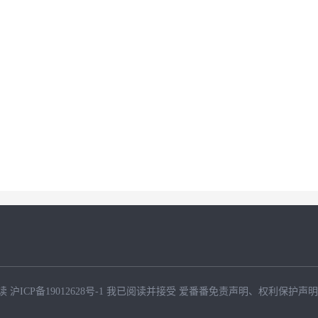
读
沪ICP备19012628号-1
我已阅读并接受
爱番番免责声明
、
权利保护声明