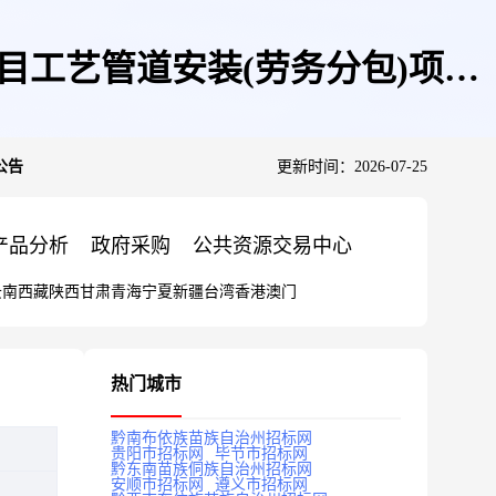
目工艺管道安装(劳务分包)项目
公告
更新时间：2026-07-25
产品分析
政府采购
公共资源交易中心
云南
西藏
陕西
甘肃
青海
宁夏
新疆
台湾
香港
澳门
热门城市
黔南布依族苗族自治州招标网
贵阳市招标网
毕节市招标网
黔东南苗族侗族自治州招标网
安顺市招标网
遵义市招标网