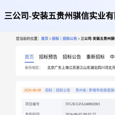
三公司-安装五贵州骐信实业有
您当前的位置：
首页
招标｜招标公告
三公司-安装五贵州骐
首页
招标预告
招标公告
重新招标
中
省份地区：
北京
广东
上海
江苏
浙江
山东
湖北
四川
河北
2026-08-08
招标｜招标公告
贵州省
|
黔南布依族苗族
项目编号
3TGXCGFA240802003
发布时间
2024-08-07 09:02:57