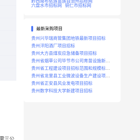
黔西南布依族苗族自治州招标网
六盘水市招标网
铜仁市招标网
最新采购项目
贵州兴华瑞商管集团地铁最新项目招标
贵州泙阳酒厂项目招标
贵州大方县煤炭应急储备项目招标
贵州省烟草公司毕节市公司育苗设施新建
及修复项目招标公告
贵州省工程建设项目招标范围和规模标准
规定
贵州省龙里县工业微波设备生产建设项目
招标
贵州省正安县风业发电项目招标
贵州数字科技大学新建项目招标
需
三公