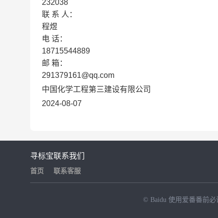
232038
联
系
人：
程煜
电
话：
18715544889
邮
箱：
291379161@qq.com
中国化学工程第三建设有限公司
2024-08-07
寻标宝
联系我们
首页
联系客服
© Baidu
使用爱番番前必