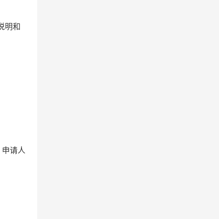
说明和
：
）申请人