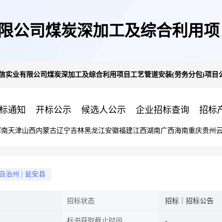
限公司煤炭深加工及综合利用项
信实业有限公司煤炭深加工及综合利用项目工艺管道安装(劳务分包)项目
公告
标通知
开标公示
候选人公示
企业招标查询
招标
河南
天津
山西
内蒙古
辽宁
吉林
黑龙江
安徽
福建
江西
湖南
广西
海南
重庆
贵州
自治州
|
瓮安县
招标状态
招标｜招标公告
标书获取截止时间