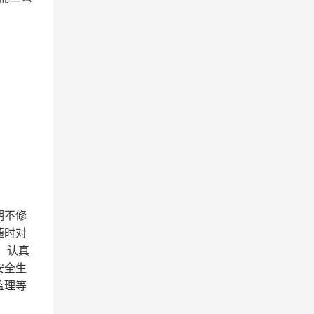
期不修
随时对
：认真
安全生
监理等