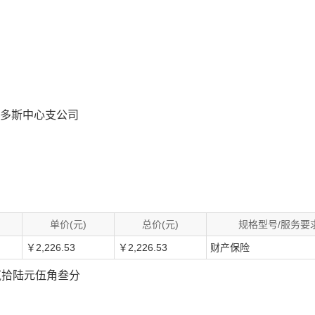
尔多斯中心支公司
单价(元)
总价(元)
规格型号/服务要
￥2,226.53
￥2,226.53
财产保险
佰贰拾陆元伍角叁分