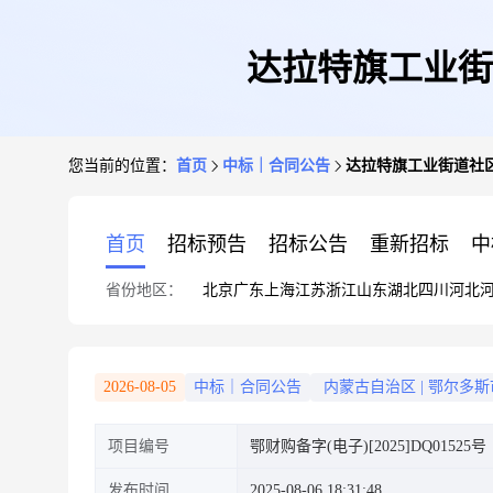
达拉特旗工业街
您当前的位置：
首页
中标｜合同公告
达拉特旗工业街道社
首页
招标预告
招标公告
重新招标
中
省份地区：
北京
广东
上海
江苏
浙江
山东
湖北
四川
河北
2026-08-05
中标｜合同公告
内蒙古自治区
|
鄂尔多斯
项目编号
鄂财购备字(电子)[2025]DQ01525号
发布时间
2025-08-06 18:31:48