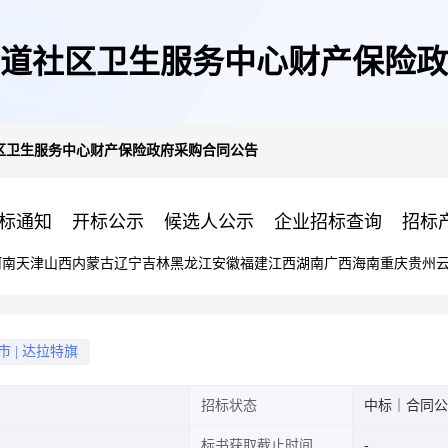
道社区卫生服务中心财产保险政
区卫生服务中心财产保险政府采购合同公告
标通知
开标公示
候选人公示
企业招标查询
招标
河南
天津
山西
内蒙古
辽宁
吉林
黑龙江
安徽
福建
江西
湖南
广西
海南
重庆
贵州
市
|
达拉特旗
招标状态
中标｜合同公
标书获取截止时间