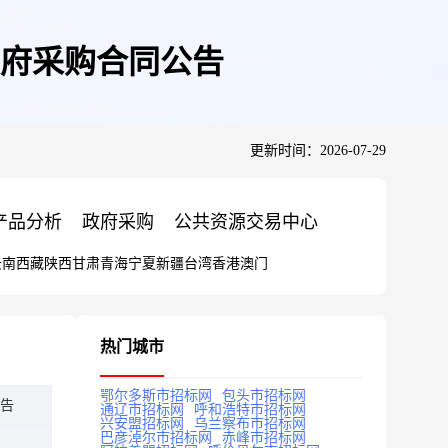
府采购合同公告
更新时间：2026-07-29
产品分析
政府采购
公共资源交易中心
云南
西藏
陕西
甘肃
青海
宁夏
新疆
台湾
香港
澳门
热门城市
鄂尔多斯市招标网
包头市招标网
告
通辽市招标网
呼和浩特市招标网
兴安盟招标网
乌兰察布市招标网
巴彦淖尔市招标网
赤峰市招标网