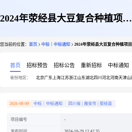
2024年荥经县大豆复合种植项目
您当前的位置：
首页
中标｜中标通知
2024年荥经县大豆复合种植项
奖补结果的公示
首页
招标预告
招标公告
重新招标
中标通知
省份地区：
北京
广东
上海
江苏
浙江
山东
湖北
四川
河北
河南
天津
山
2026-08-09
中标｜中标通知
四川省
|
雅安市
|
荥经县
项目编号
发布时间
2024-10-29 12:42:35