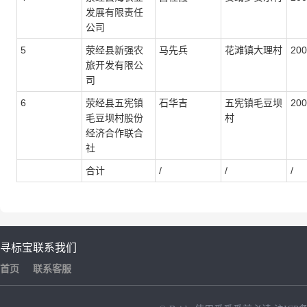
发展有限责任
公司
5
荥经县新强农
马先兵
花滩镇大理村
20
旅开发有限公
司
6
荥经县五宪镇
石华吉
五宪镇毛豆坝
20
毛豆坝村股份
村
经济合作联合
社
合计
/
/
/
寻标宝
联系我们
首页
联系客服