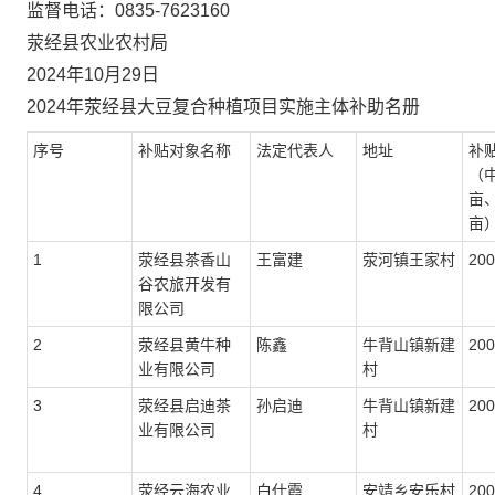
监督电话：0835-7623160
荥经县农业农村局
2024年10月29日
2024年荥经县大豆复合种植项目实施主体补助名册
序号
补贴对象名称
法定代表人
地址
补
（中
亩、
亩
1
荥经县茶香山
王富建
荥河镇王家村
20
谷农旅开发有
限公司
2
荥经县黄牛种
陈鑫
牛背山镇新建
20
业有限公司
村
3
荥经县启迪茶
孙启迪
牛背山镇新建
20
业有限公司
村
4
荥经云海农业
白仕霞
安靖乡安乐村
20