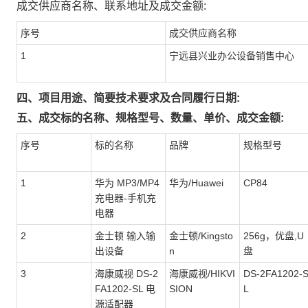
成交供应商名称、联系地址及成交金额:
序号
成交供应商名称
1
宁远县兴业办公设备销售中心
四、项目用途、简要技术要求及合同履行日期:
五、成交标的名称、规格型号、数量、单价、成交金额:
序号
标的名称
品牌
规格型号
1
华为 MP3/MP4
华为/Huawei
CP84
充电器-手机充
电器
2
金士顿 输入输
金士顿/Kingsto
256g，优盘,U
出设备
n
盘
3
海康威视 DS-2
海康威视/HIKVI
DS-2FA1202-
FA1202-SL 电
SION
L
源适配器