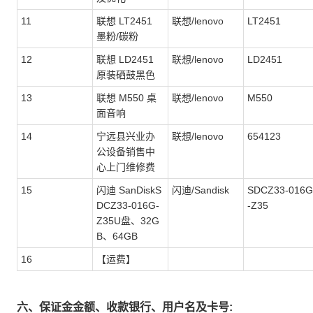
11
联想 LT2451
联想/lenovo
LT2451
墨粉/碳粉
12
联想 LD2451
联想/lenovo
LD2451
原装硒鼓黑色
13
联想 M550 桌
联想/lenovo
M550
面音响
14
宁远县兴业办
联想/lenovo
654123
公设备销售中
心上门维修费
15
闪迪 SanDiskS
闪迪/Sandisk
SDCZ33-016G
DCZ33-016G-
-Z35
Z35U盘、32G
B、64GB
16
【运费】
六、保证金金额、收款银行、用户名及卡号: