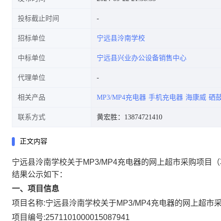
投标截止时间
招标单位
宁远县泠南学校
中标单位
宁远县兴业办公设备销售中心
代理单位
相关产品
MP3/MP4充电器
手机充电器
海康威
硒
联系方式
黄宏胜：13874721410
正文内容
宁远县泠南学校关于MP3/MP4充电器的网上超市采购项目
（
结果公示如下：
一、项目信息
项目名称:
宁远县泠南学校关于MP3/MP4充电器的网上超市
项目编号:
2571101000015087941