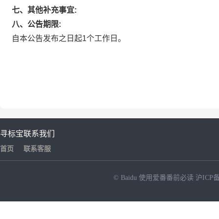
七、其他补充事宜:
八、公告期限:
自本公告发布之日起1个工作日。
寻标宝
联系我们
首页
联系客服
© Baidu
使用爱番番前必读
沪ICP备
NEW
HOT