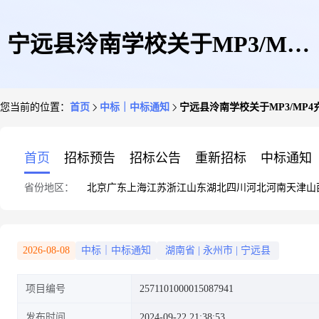
宁远县泠南学校关于MP3/MP4
您当前的位置：
首页
中标｜中标通知
宁远县泠南学校关于MP3/MP
充电器的网上超市采购项目成交
首页
招标预告
招标公告
重新招标
中标通知
省份地区：
北京
广东
上海
江苏
浙江
山东
湖北
四川
河北
河南
天津
山
公告
2026-08-08
中标｜中标通知
湖南省
|
永州市
|
宁远县
项目编号
2571101000015087941
发布时间
2024-09-22 21:38:53