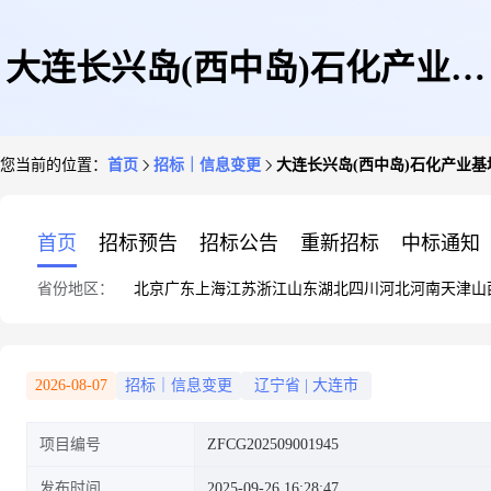
大连长兴岛(西中岛)石化产业基
您当前的位置：
首页
招标｜信息变更
大连长兴岛(西中岛)石化产业
地—西中岛炼化产业园基础设施
首页
招标预告
招标公告
重新招标
中标通知
省份地区：
北京
广东
上海
江苏
浙江
山东
湖北
四川
河北
河南
天津
山
建设项目—再生园北区配套道路
2026-08-07
招标｜信息变更
辽宁省
|
大连市
项目编号
ZFCG202509001945
工程规划选址论证报告编制最高
发布时间
2025-09-26 16:28:47