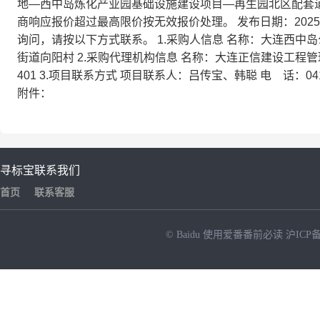
地—西中岛炼化产业园基础设施建设项目—再生园北区配套道
商响应报价超过最高限价按无效报价处理。 发布日期：2025
询问，请按以下方式联系。 1.采购人信息 名称：大连西中
街道向阳村 2.采购代理机构信息 名称：大连正信建设工程管
401 3.项目联系方式 项目联系人：吕传宝、韩聪 电 话：0411－8
附件：
寻标宝
联系我们
首页
联系客服
© Baidu
使用爱番番前必读
沪ICP备
NEW
HOT