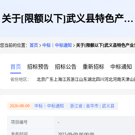
关于[限额以下]武义县特色产业
您当前的位置：
首页
中标｜中标通知
关于[限额以下]武义县特色产
生态园基础设施建设项目—装备
首页
招标预告
招标公告
重新招标
中标通知
省份地区：
北京
广东
上海
江苏
浙江
山东
湖北
四川
河北
河南
天津
山
制造区块二期道路工程监理的中
2026-08-09
中标｜中标通知
浙江省
|
金华市
|
武义县
项目编号
标结果公告
发布时间
2022-09-09 00:00:00