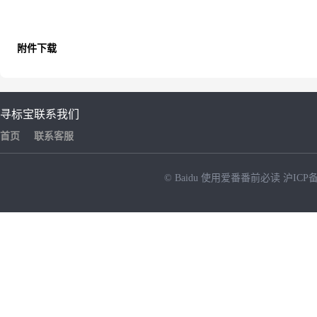
附件下载
寻标宝
联系我们
首页
联系客服
© Baidu
使用爱番番前必读
沪ICP备
NEW
HOT