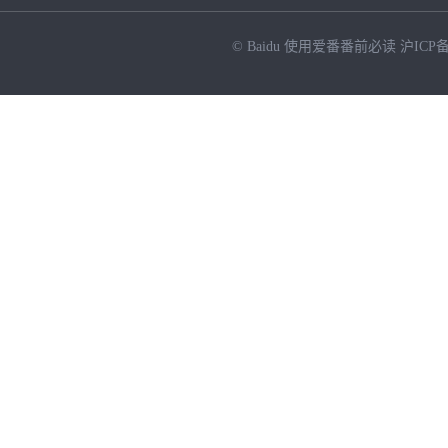
© Baidu
使用爱番番前必读
沪ICP备
NEW
HOT
暂时没有搜索结果…