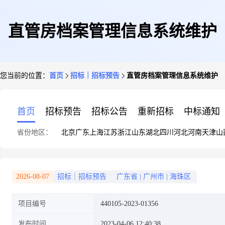
直管房档案管理信息系统维护
您当前的位置：
首页
招标｜招标预告
直管房档案管理信息系统维护
首页
招标预告
招标公告
重新招标
中标通知
省份地区：
北京
广东
上海
江苏
浙江
山东
湖北
四川
河北
河南
天津
山
2026-08-07
招标｜招标预告
广东省
|
广州市
|
海珠区
项目编号
440105-2023-01356
发布时间
2023-04-06 12:40:38