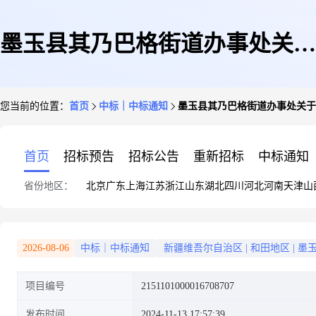
墨玉县其乃巴格街道办事处关于
您当前的位置：
首页
中标｜中标通知
墨玉县其乃巴格街道办事处关于
电源的网上超市采购项目成交公
首页
招标预告
招标公告
重新招标
中标通知
省份地区：
北京
广东
上海
江苏
浙江
山东
湖北
四川
河北
河南
天津
山
告
2026-08-06
中标｜中标通知
新疆维吾尔自治区
|
和田地区
|
墨
项目编号
2151101000016708707
发布时间
2024-11-13 17:57:39