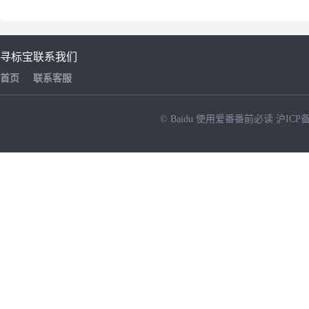
寻标宝
联系我们
首页
联系客服
© Baidu
使用爱番番前必读
沪ICP备
NEW
HOT
暂时没有搜索结果…