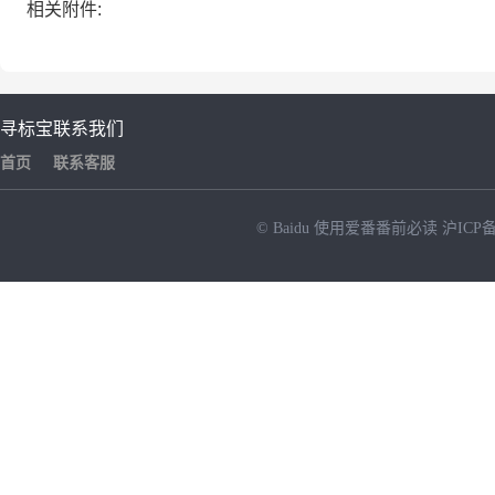
相关附件:
寻标宝
联系我们
首页
联系客服
© Baidu
使用爱番番前必读
沪ICP备
NEW
HOT