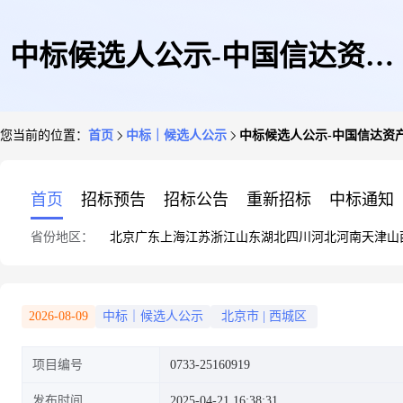
中标候选人公示-中国信达资产
您当前的位置：
首页
中标｜候选人公示
中标候选人公示-中国信达资
管理股份有限公司后援中心智慧
首页
招标预告
招标公告
重新招标
中标通知
省份地区：
北京
广东
上海
江苏
浙江
山东
湖北
四川
河北
河南
天津
山
园区系统建设项目
2026-08-09
中标｜候选人公示
北京市
|
西城区
项目编号
0733-25160919
发布时间
2025-04-21 16:38:31