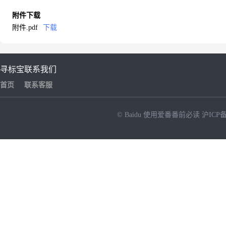
附件下载
附件.pdf
下载
寻标宝
联系我们
首页
联系客服
© Baidu
使用爱番番前必读
沪ICP备
NEW
HOT