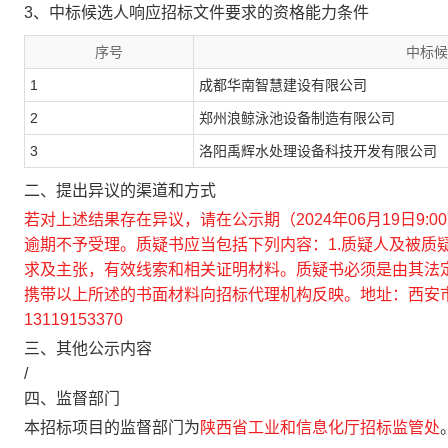
3、中标候选人响应招标文件要求的资格能力条件
序号
中标候
1
成都华南智慧建设有限公司
2
郑州浪鲸泳池设备制造有限公司
3
洛阳禹辉水处理设备科技开发有限公司
二、提出异议的渠道和方式
若对上述结果存在异议，请在公示期（2024年06月19日9:00
逾期不予受理。质疑书应当包括下列内容：1.质疑人及被质疑
求及主张，有效线索和相关证明材料。质疑书必须是由其法
携带以上所述的书面材料向招标代理机构反映。地址：西安市
13119153370
三、其他公示内容
/
四、监督部门
本招标项目的监督部门为
陕西省工业和信息化厅招标监管处