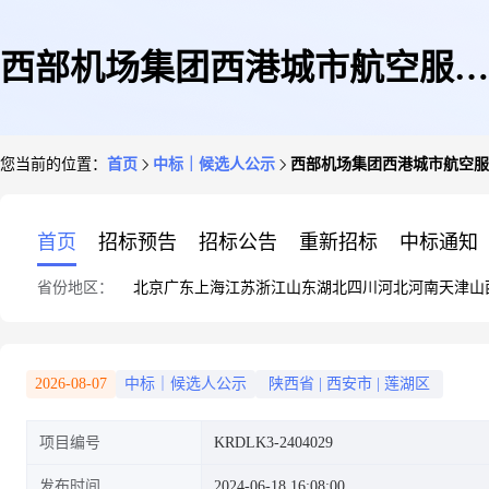
西部机场集团西港城市航空服务
您当前的位置：
首页
中标｜候选人公示
西部机场集团西港城市航空服
园区泳池设备供货安装项目-中
首页
招标预告
招标公告
重新招标
中标通知
省份地区：
北京
广东
上海
江苏
浙江
山东
湖北
四川
河北
河南
天津
山
标候选人公示
2026-08-07
中标｜候选人公示
陕西省
|
西安市
|
莲湖区
项目编号
KRDLK3-2404029
发布时间
2024-06-18 16:08:00