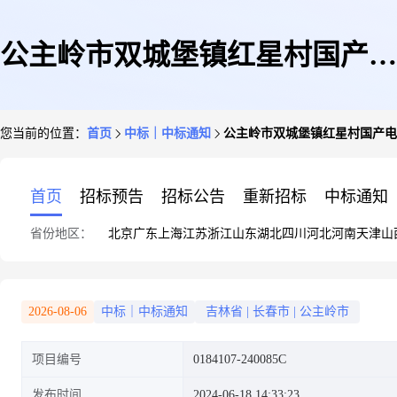
公主岭市双城堡镇红星村国产电
您当前的位置：
首页
中标｜中标通知
公主岭市双城堡镇红星村国产电
脑一台
首页
招标预告
招标公告
重新招标
中标通知
省份地区：
北京
广东
上海
江苏
浙江
山东
湖北
四川
河北
河南
天津
山
2026-08-06
中标｜中标通知
吉林省
|
长春市
|
公主岭市
项目编号
0184107-240085C
发布时间
2024-06-18 14:33:23