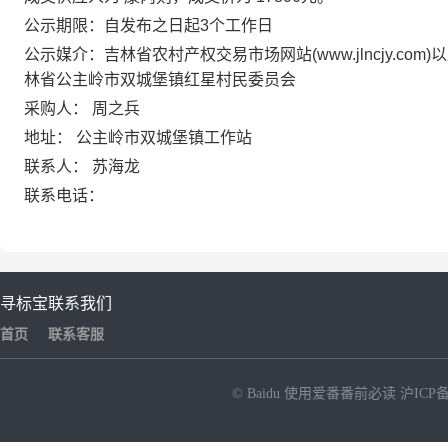
公示期限：自发布之日起3个工作日
公示媒介：吉林省农村产权交易市场网站(www.jlncjy.com)
林省公主岭市双城堡镇红星村民委员会
采购人：
周之兵
地址：
公主岭市双城堡镇工作站
联系人：
苏海龙
联系电话：
寻标宝
联系我们
首页
联系客服
© Baidu
使用爱番番前必读
沪ICP备