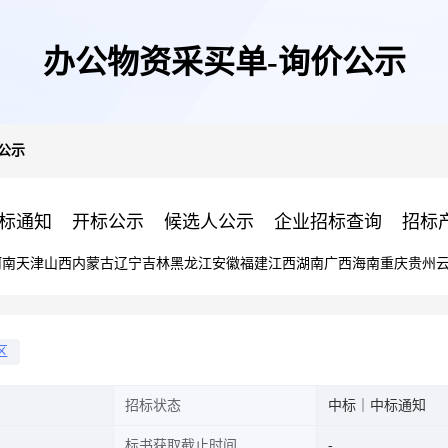
办公物资采买单-询价公示
公示
标通知
开标公示
候选人公示
企业招标查询
招标
河南
天津
山西
内蒙古
辽宁
吉林
黑龙江
安徽
福建
江西
湖南
广西
海南
重庆
贵州
区
招标状态
中标｜中标通知
标书获取截止时间