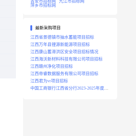
吉安市招标网
九江市招标网
萍乡市招标网
最新采购项目
江西省景德镇市抽水蓄能项目招标
江西万年县锂源新能源项目招标
江西康山蓄滞洪区安全项目招标情况
江西海沃新材料科技有限公司项目招标
江西赣州净化项目招标
江西帝睿数据服务有限公司项目招标
江西君为vr项目招标
中国工商银行江西省分行2023-2025年度补
充医疗保险项目招标公告