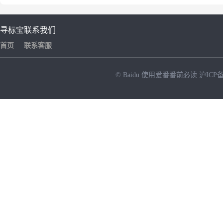
寻标宝
联系我们
首页
联系客服
© Baidu
使用爱番番前必读
沪ICP备
NEW
HOT
暂时没有搜索结果…