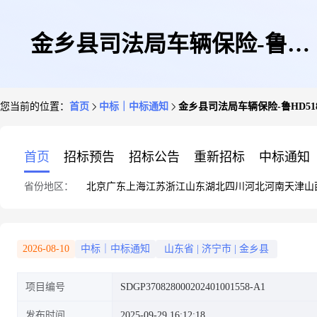
金乡县司法局车辆保险-鲁
您当前的位置：
首页
中标｜中标通知
金乡县司法局车辆保险-鲁HD5
HD518警结果公告
首页
招标预告
招标公告
重新招标
中标通知
省份地区：
北京
广东
上海
江苏
浙江
山东
湖北
四川
河北
河南
天津
山
2026-08-10
中标｜中标通知
山东省
|
济宁市
|
金乡县
项目编号
SDGP370828000202401001558-A1
发布时间
2025-09-29 16:12:18