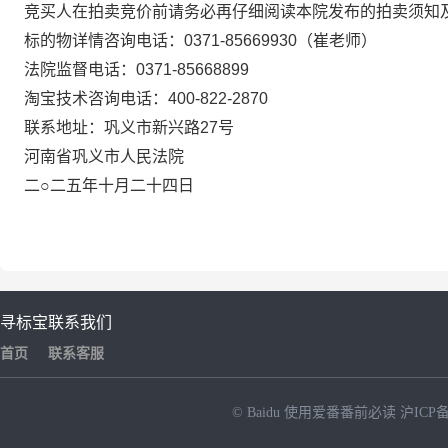
竞买人在拍卖竞价前请务必再仔细阅读本院发布的拍卖须知
标的物详情咨询电话：
0371-85669930
（
崔老师
）
法院监督电话：
0371-
85668899
淘宝技术咨询电话：
400-822-2870
联系地址：巩义市
新兴路
27号
河南省巩义市人民法院
二
○二
五
年
十
月
二十四
日
寻标宝
联系我们
首页
联系客服
© Baidu
使用爱番番前必读
沪ICP备