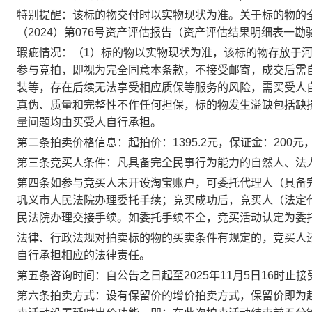
特别提醒：该标的物
交付时以实物现状为准。关于标的物的
（
202
4
）第
0
76
号资产评估报告（资产评估结果明细表一
勘验
瑕疵情况：（
1）标的物以实物现状为准，该标的物存放于
参与竞拍，即视为完全同意本条款，不接受邮寄，成交后需
装等，存在后续无法享受相应质保等服务的风险，需买受人自
真伪、质量和完整性不作任何担保，标的物发生溢缺包括缺
量问题均由买受人自行承担。
第二条
拍卖价格信息：
起拍价：
1395.2
元，保证金：
200
元
第三条
竞买人条件：
凡具备完全民事行为能力的自然人、法
第四条
如参与竞买人未开设淘宝账户，可委托代理人（具备
巩义市人民法院办理委托手续；竞买成功后，竞买人（法定
民法院办理交接手续。如委托手续不全，竞买活动认定为委
法律、行政法规对拍卖标的物的买卖条件有规定的，竞买人
自行承担相应的法律责任。
第
五
条咨询时间：
自
公告之日起
至
20
25
年
11
月
5
日
16时止
第六条
拍卖方式：
设有保留价的增价拍卖方式，保留价即为