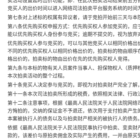
卖活动设置延时出价功能，即：在此次拍卖活动结束前五分
竞买人的出价时间以进入网络司法拍卖平台服务系统的时间
第七条
对上述标的权属有异议者，请于
竞拍开始
前三天与本
第八条
优先购买权申报方式：
优先购买权人参加竞买的，应
能以优先购买权人身份参与竞买；逾期不提交的，视为放弃
优先购买权人参与竞买的，可以与其他竞买人以相同价格出
不同的优先购买权人以相同价格出价的，拍卖标的物由顺序
格出价的，拍卖标的物由出价在先的优先购买权人竞得
。
第九条
与本标的物有
关人员
案件当事人、担保物权人（质押
本次拍卖活动的整个过程。
第十条
竞买人决定参与竞买的，即视为对拍卖财产完全了解
第十一条
本次司法拍卖所形成的税费，依照相关法律、行政
第十二条
注意事项
，根据《最高人民法院关于人民法院网络
方悔拍的，交纳的保证金不予退还，依次用于支付拍卖产生
本案被执行人的债务以及与拍卖财产相关的被执行人的债务
依据《最高人民法院关于人民法院民事执行中拍卖、变卖财
款的，该差价与原拍卖佣金及实际产生的费用，一并由原买