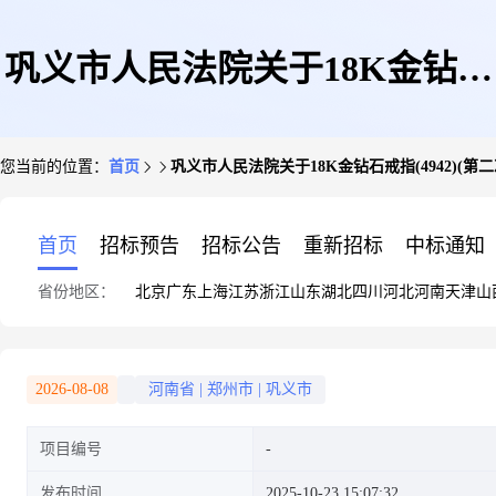
巩义市人民法院关于18K金钻石
您当前的位置：
首页
巩义市人民法院关于18K金钻石戒指(4942)(第
戒指(4942)(第二次拍卖)的公告
首页
招标预告
招标公告
重新招标
中标通知
省份地区：
北京
广东
上海
江苏
浙江
山东
湖北
四川
河北
河南
天津
山
(二次)
2026-08-08
河南省
|
郑州市
|
巩义市
项目编号
发布时间
2025-10-23 15:07:32