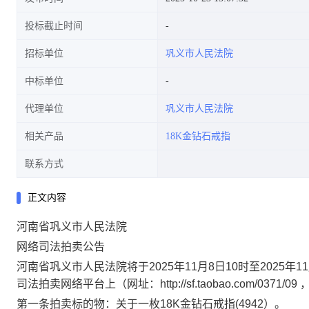
投标截止时间
招标单位
巩义市人民法院
中标单位
代理单位
巩义市人民法院
相关产品
18K金钻石戒指
联系方式
正文内容
河南省巩义市人民法院
网络司法
拍卖
公告
河南省巩义市人民法院将于
20
25
年
11
月
8
日
10时至20
25
年
11
司法拍卖网络平台上（网址：http://sf.taobao.com/
第一条
拍卖
标
的物
：关于
一枚
18K金钻石戒指(4942）
。