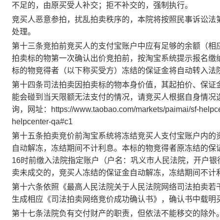
不足的，由原买受人补交；拒不补交的，强制执行。
竞买人恶意参拍，扰乱拍卖秩序的，本院将按照民事诉讼法
处理。
第十三条
竞拍前竞买人的支付宝账户中应有足够的余额（相
拍卖标的物第一次确认出价竞拍前，按淘宝系统提示报名缴
标的物竞得者（以下称买受
方
）冻结的保证金将自动转入法
第十四条
司法拍卖因拍卖标的物本身价值，其起拍价、保证
能会碰到当天限额无法支付的情况，请竞买人根据自身情况
询，网址：
https://www.taobao.com/markets/paimai/sf-h
helpcenter-qa#c1
第十五条
拍卖竞价前淘宝系统将冻结竞买人支付宝账户内的
自动解冻，冻结期间不计利息。本标的物竞得者原冻结的保
16时前缴入法院指定账户
（
户名：巩义市人民法院，开户银
卖未成交的，竞买人
冻结
的保证金自动
解冻
，
冻结
期间不计
第十六条
依照
《最高人民法院关于人民法院网络司法拍卖若
生成相应《司法拍卖网络竞价成功确认书》，
确认书中载明
第十七条法院负有交付财产的职责，但依法不能移交的除外