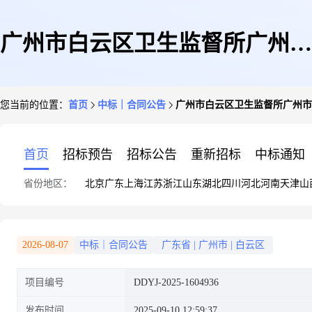
广州市白云区卫生监督所广州市
您当前的位置：
首页
中标｜合同公告
广州市白云区卫生监督所广州市
白云区卫生监督所信息技术服务
首页
招标预告
招标公告
重新招标
中标通知
省份地区：
北京
广东
上海
江苏
浙江
山东
湖北
四川
河北
河南
天津
山
(广州集采)电子卖场合同的合同
2026-08-07
中标｜合同公告
广东省
|
广州市
|
白云区
项目编号
DDYJ-2025-1604936
公告
发布时间
2025-09-10 12:59:37