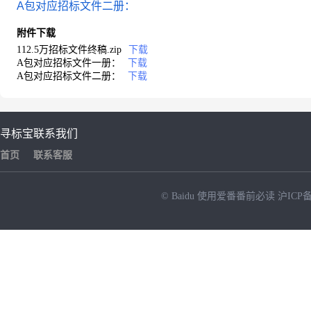
A包对应招标文件二册：
附件下载
112.5万招标文件终稿.zip
下载
A包对应招标文件一册：
下载
A包对应招标文件二册：
下载
寻标宝
联系我们
首页
联系客服
© Baidu
使用爱番番前必读
沪ICP备
NEW
HOT