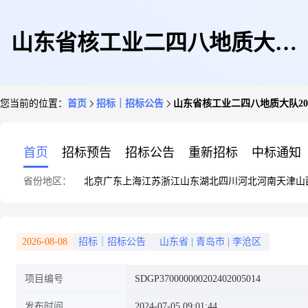
山东省核工业二四八地质大队
您当前的位置：
首页
招标｜招标公告
山东省核工业二四八地质大队20
2024年重点装备购置公开招标公
首页
招标预告
招标公告
重新招标
中标通知
省份地区：
北京
广东
上海
江苏
浙江
山东
湖北
四川
河北
河南
天津
山
告
2026-08-08
招标｜招标公告
山东省
|
青岛市
|
李沧区
项目编号
SDGP370000000202402005014
发布时间
2024-07-05 09:01:44