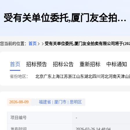
受有关单位委托,厦门友全拍卖
您当前的位置：
首页
受有关单位委托,厦门友全拍卖有限公司将于(2026
有限公司将于(2026年3月12日
首页
招标预告
招标公告
重新招标
中标通知
省份地区：
北京
广东
上海
江苏
浙江
山东
湖北
四川
河北
河南
天津
山
15:00——2026年3月13日15:00)
2026-08-09
福建省
|
厦门市
|
思明区
项目编号
在京东资产交易平台上进行一批
发布时间
2026-02-26 14:48:04