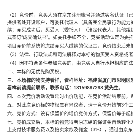
（2）竞价前，竞买人须在京东注册账号并通过实名认证（
提供者处开设账户，可委托代理人（具备完全民事行为能力
续；竞买成功后，买受人（委托人）（法定代表人、其他组
式签订“成交确认书”。如委托手续不全，竞买活动认定为委
项目竞价前系统将冻结竞买人缴纳的保证金，竞价结束后未
（3）法律、行政法规和司法解释对本标的物买受人资格或
（4）因不符合条件参加竞买的，由竞买人自行承担相应的
二、本标的无优先购买权。
三、
本场标的物支持看样，看样地址：福建省厦门市思明区岩前
看样前请提前联系，联系电话：18159887298 黄先生。
四、本次竞价活动设置延时出价功能，在竞价活动结束前，
五、对此次竞价标的物权属有异议者，请于竞价开始前3个
六、竞价方式：设有保留价的增价竞价方式，保留价等于起
七、竞拍成交后，本标的物竞得者原冻结的保证金自动转化
上支付技术服务费以及拍卖余款及佣金（3%），通过由京