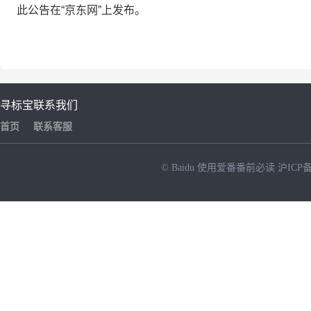
此公告在“京东网”上发布。
寻标宝
联系我们
首页
联系客服
© Baidu
使用爱番番前必读
沪ICP备
NEW
HOT