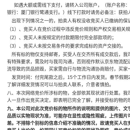
如遇大额或需线下支付，请转入公司账户，（账户名称：厦门友
银行：厦门银行鹭通支行。）线下打款时请务必备注：获拍
出现下列情况之一的，拍卖人有权没收竞买人已缴纳的保
（1）、竞买人在竞价过程中违反竞价规则和产权交易相关
（2）、竞买人未按规定的付款期限付完全部款项的；
（3）、竞买人未按交易条件的要求完成标的资产交接的。
所有标的物仅支持邮寄，买受人在交齐所有成交款后，我司
有特殊要求，需及时与我司沟通，否则视作默认京东物流配
流导致的货品损毁，买家需自行与物流沟通协商赔付，买家
发货时间：付完尾款之后，15个工作日内发货。春节假期202
了解详细发货情况可以与拍卖人联系，介意者慎拍。
八、本次网络竞价所涉标的物，全部依其现状进行处置。我
人一旦作出竞买决定，即表明已完全了解，并接受标的物的
九、本公司对此次竞价标的物所作的说明和提供的图片、文
品质以实物现状为准，可能存在显性或隐性瑕疵，上传图片
差。不排除个别标的信息介绍不准确的情况，故请竞买人在