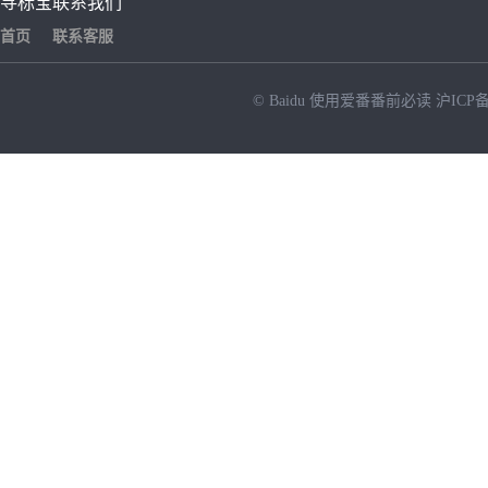
寻标宝
联系我们
首页
联系客服
© Baidu
使用爱番番前必读
沪ICP备
NEW
HOT
暂时没有搜索结果…