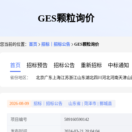
GES颗粒询价
您当前的位置：
首页
招标｜招标公告
GES颗粒询价
首页
招标预告
招标公告
重新招标
中标通知
省份地区：
北京
广东
上海
江苏
浙江
山东
湖北
四川
河北
河南
天津
山
2026-08-09
招标｜招标公告
山东省
|
菏泽市
|
鄄城县
项目编号
589160590142
发布时间
2024-03-21 20:04:04