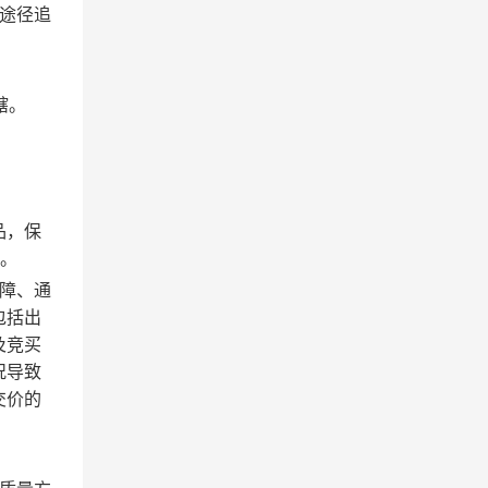
途径追
辖。
品，保
品。
障、通
包括出
及竞买
况导致
交价的