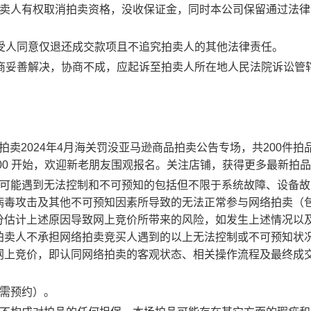
拍卖人有权取消拍卖资格，没收保证金，同时本公司保留通过法律
受人同意仅退还成交款项且不追究拍卖人的其他法律责任。
商妥善解决，协商不成，应起诉至拍卖人所在地人民法院诉讼管
拍卖2024年4月海关罚没亚马逊商品拍卖公告专场，共200件拍
5 14:00 开始，欢迎新老朋友围观报名。关注店铺，获得更多最新拍
有可能遇到无法控制和不可预知的包括但不限于系统故障、设备故
病毒攻击及其他不可预知因素所导致的无法正常参与网络拍卖（
分估计上述原因导致网上竞价所带来的风险，如发生上述情况以
拍卖人不承担网络拍卖竞买人遇到的以上无法控制或不可预知状
网上竞价，即认同网络拍卖的客观状态、相关操作流程及最终成
（需预约）。