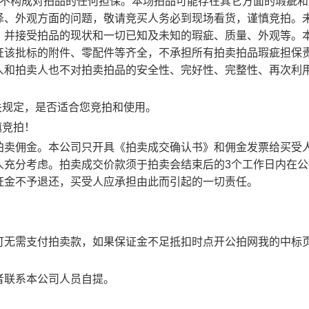
，不构成对拍品的任何担保。本场拍品可能存在其它方面的瑕疵和
泽、外观方面的问题，敬请竞买人务必到现场看货，谨慎竞拍。
，并接受拍品的现状和一切已知及未知的瑕疵、质量、外观等。
证该批标的附件、零配件等齐全，不承担所有拍卖拍品瑕疵担保
人和拍卖人也不对拍卖拍品的安全性、完好性、完整性、再次利
关规定，是否适合您竞拍和使用。
慎竞拍！
拍卖佣金。本公司只开具《拍卖成交确认书》和佣金发票给买受
人充分考虑。拍卖成交价款须于拍卖会结束后的3个工作日内在公
证金不予退还，买受人应承担由此而引起的一切责任。
可无需支付拍卖款，如果保证金不足抵扣时点开公拍网我的中标
者联系本公司人员自提。
）