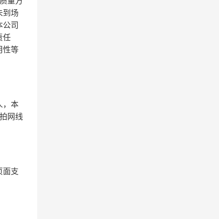
质量方
未到场
本公司
责任
用性等
人，本
拍网线
页面支