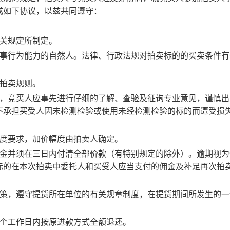
成如下协议，以兹共同遵守：
有关规定所制定。
民事行为能力的自然人。法律、行政法规对拍卖标的的买卖条件有
本拍卖规则。
物，竞买人应事先进行仔细的了解、查验及征询专业意见，谨慎出
不承担买受人因未检测检验或使用未经检测检验的标的而遭受损
幅度要求，加价幅度由拍卖人确定。
证金并须在三日内付清全部价款（有特别规定的除外）。逾期视为
标的在本次拍卖中委托人和买受人应当支付的佣金及补足再次拍
政策，遵守提货所在单位的有关规章制度，在提货期间所发生的一
三个工作日内按原进款方式全额退还。