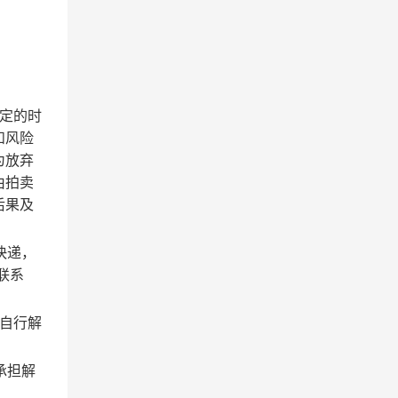
定的时
和风险
为放弃
由拍卖
后果及
快递，
联系
自行解
承担解