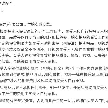
谢谢配合！
用。
福建)有限公司支付拍卖成交款。
并接到拍卖人提货通知的五个工作日内，买受人应自行按拍卖人指
数量、品质等以移交当日的现场现状移交，拍卖拍品的看管工作
约定的提货期限内如买受人逾期未提（未提清）拍卖拍品，则视
成交价款及保证金不予退还，且视为买受人无条件同意剩余拍品
转卖等。买受人逾期提货导致的拍品质变、损毁、缺损、灭失等
的保管、仓储等费用由买受人承担。
买受人全额付清拍卖款项（含拍卖佣金）的7个工作日内办理物流
取顺丰到付形式-拍品收到后如有破损、损坏一律在快递站点与我
邮寄运输中涉及的相关费用及风险均由买受人自行承担。
的纠纷及后果不承担任何责任，如一旦发生，任何纠纷均由买受人
程中产生的费用由买受人自行承担。
、规章的有关规定处置，否则由此产生的一切后果均由买受人自行