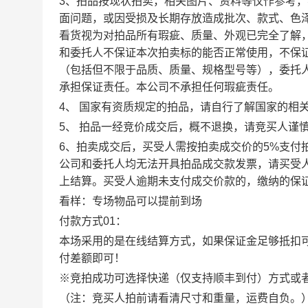
3、拍品按现状拍卖，相关图片、资料等仅作参考
面问题，或因受损及长期存放造成批次、款式、色
看货视为对拍品所有瑕疵、质量、外观已完全了解
和委托人不保证本次拍卖标的能否正常使用，不保
（包括但不限于品质、质量、规格型号等），委托
承担保证责任。本公司不承担任何瑕疵责任。
4、 国家有资质规定的拍品，请自行了解国家的相
5、 拍品一经竞价成交后，概不退换，请竞买人谨
6、拍卖成交后，买受人需按拍卖成交价的5%支付
公司和委托人均无法开具拍品成交款发票，请买受
上结算。买受人逾期未支付成交价款的，缴纳的保
看样：专场物品可以提前到场
付款方式01：
本场采用的是在线结算方式，如果保证金足够抵扣
付差额即可！
※竞拍成功可选择快递（仅支持顺丰到付）方式或
（注：竞买人拍前请看清尺寸和重量，运费自负。