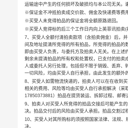
运输途中产生的任何损坏及破损均与本公司无关。
※保证金不冲抵拍卖成交价款、佣金及快递费等费
※买受人未竞得拍品的保证金将全额原路退回。
※买受人竞得标的后三个工作日内向上英菲讯拍卖(
7、买受人全额付清拍卖款项（含拍卖佣金）后，
间及地址提清所竞得的所有拍品，所竞得的拍品的
即由买受人负责，与委托方及拍卖人无关。在上述
剩余未提清拍品的所有权和处置权，已支付的拍卖
人或委托人另行处理，包括但不限于销毁、丢弃、
一切风险，均由买受人自行承担，由此发生的额外
8、买受人如需物流快递的，拍卖人可以在在收到
相关的费用、风险等均由买受人自行承担解决（采
17850373881）拍品在提货装运、拆卸过程、
9、拍卖人对买受人所竞得的拍品交接后可能产生
决。拍品交付后的风险由买受人承担。拍品交割过
10、买受人对其所购标的须按照国家法律、法规
决。