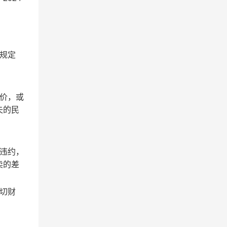
规定
价，或
失的民
违约，
卖的差
切财