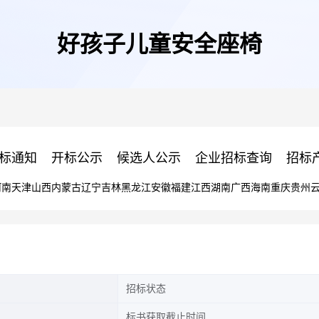
好孩子儿童安全座椅
标通知
开标公示
候选人公示
企业招标查询
招标
河南
天津
山西
内蒙古
辽宁
吉林
黑龙江
安徽
福建
江西
湖南
广西
海南
重庆
贵州
招标状态
标书获取截止时间