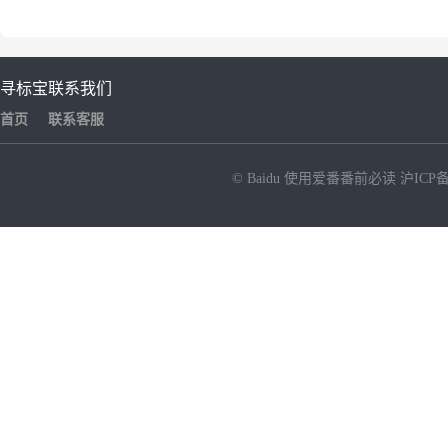
寻标宝
联系我们
首页
联系客服
© Baidu
使用爱番番前必读
沪ICP备
NEW
HOT
暂时没有搜索结果…