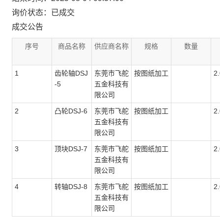
询价状态：已成交
成交公告
序号
商品名称
供应商名称
规格
数量
1
齿轮轴DSJ
东莞市飞舵
按图纸加工
2
-5
五金科技有
限公司
2
凸轮DSJ-6
东莞市飞舵
按图纸加工
2
五金科技有
限公司
3
顶块DSJ-7
东莞市飞舵
按图纸加工
2
五金科技有
限公司
4
转轴DSJ-8
东莞市飞舵
按图纸加工
2
五金科技有
限公司