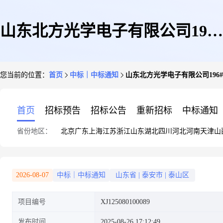
山东北方光学电子有限公司196#
您当前的位置：
首页
中标｜中标通知
山东北方光学电子有限公司196#机加件
机加件询价
首页
招标预告
招标公告
重新招标
中标通知
省份地区：
北京
广东
上海
江苏
浙江
山东
湖北
四川
河北
河南
天津
山
250718(XJ125080100089)-成交
2026-08-07
中标｜中标通知
山东省
|
泰安市
|
泰山区
项目编号
XJ125080100089
公告
发布时间
2025-08-26 17:12:49