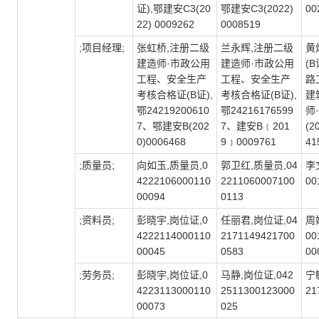
证),鄂建安C3(20
鄂建安C3(2022)
00
22) 0009262
0008519
;项目经理;
张虹桥,注册二级
兰永辉,注册二级
黄
建造师·市政公用
建造师·市政公用
(
工程、安全生产
工程、安全生产
路
考核合格证(B证),
考核合格证(B证),
建
鄂24219200610
鄂24216176599
师
7、鄂建安B(202
7、建安B﹝201
(2
0)0006468
9﹞0009761
41
;质量员;
向如玉,质量员,0
郭卫红,质量员,04
李
4222106000110
2211060007100
00
00094
0113
;资料员;
彭晓宇,岗位证,0
任丽君,岗位证,04
周
4222114000110
2171149421700
00
00045
0583
00
;劳务员;
彭晓宇,岗位证,0
马静,岗位证,042
宁敏
4223113000110
2511300123000
21
00073
025