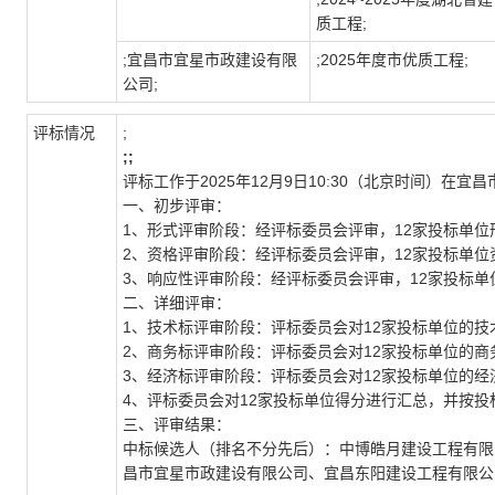
质工程;
;宜昌市宜星市政建设有限
;2025年度市优质工程;
公司;
评标情况
;
;;
评标工作于
2025年12月9日10:
3
0（北京时间）在宜昌
一、初步评审：
1、形式评审阶段：经评标委员会评审，
12
家投标单位
2、资格评审阶段：经评标委员会评审，
12
家投标单位
3、响应性评审阶段：经评标委员会评审，
12
家投标单
二、详细评审：
1、技术标评审阶段：评标委员会对
12
家投标单位的技
2、商务标评审阶段：评标委员会对
12
家投标单位的商
3、经济标评审阶段：评标委员会对
12
家投标单位的经
4、评标委员会对12家投标单位得分进行汇总，并按
三、评审结果：
中标候选人（排名不分先后）：中博皓月建设工程有限
昌市宜星市政建设有限公司、宜昌东阳建设工程有限公