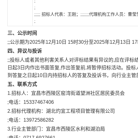
;
;
;;;;; 招标人代表：
王刚
；
;;;;;;;代理机构工作人员：
曹莹
;
三、公示时间
;;公示期为2025年12月10日 15时30分至2025年12月13日 1
四、异议与投诉
;;投标人或者其他利害关系人对评标结果有异议的,应在评标
日起3日内作出书面答复,作出答复前,将暂停招标活动。投
到答复之日起10日内持招标人的答复及投诉书，向行业主管
五、联系方式
1.招标人：宜昌市西陵区窑湾街道望洲社区居民委员会
;电话：15337467406
2.招标代理机构：湖北灼宜工程项目管理有限公司
;电话：13972586282
3.行业主管部门：宜昌市西陵区水利和湖泊局
;电话：0717-6927661