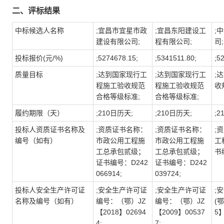
二、评标结果
中标候选人名称
;宜昌市宜星市政
;宜昌东阳建设工
;
建设有限公司;
程有限公司;
司;
投标报价(元/%)
;5274678.15;
;5341511.80;
;5
质量目标
;达到国家现行工
;达到国家现行工
;
程施工验收规范
程施工验收规范
收
合格等级标准;
合格等级标准;
履约期限（天）
;210日历天;
;210日历天;
;2
投标人资质证书名称及
;资质证书名称：
;资质证书名称：
;
编号（如有）
市政公用工程施
市政公用工程施
工
工总承包贰级；
工总承包贰级；
书编
证书编号：D242
证书编号：D242
066914;
039724;
投标人安全生产许可证
;安全生产许可证
;安全生产许可证
;
名称及编号（如有）
编号：（鄂）JZ
编号：（鄂）JZ
(
【2018】02694
【2009】00537
5】
4;
7;