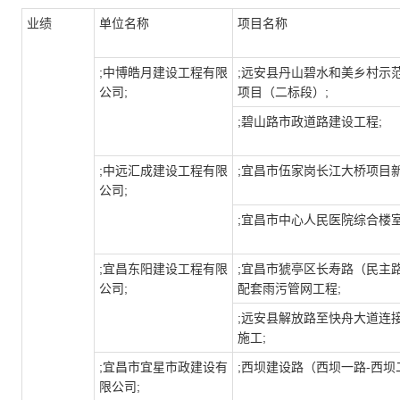
业绩
单位名称
项目名称
;中博皓月建设工程有限
;远安县丹山碧水和美乡村示
公司;
项目（二标段）;
;碧山路市政道路建设工程;
;中远汇成建设工程有限
;宜昌市伍家岗长江大桥项目
公司;
;宜昌市中心人民医院综合楼室
;宜昌东阳建设工程有限
;宜昌市猇亭区长寿路（民主
公司;
配套雨污管网工程;
;远安县解放路至快舟大道连
施工;
;宜昌市宜星市政建设有
;西坝建设路（西坝一路-西坝
限公司;