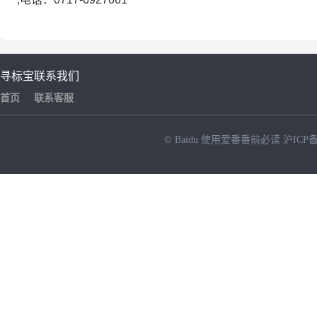
寻标宝
联系我们
首页
联系客服
© Baidu
使用爱番番前必读
沪ICP备
NEW
HOT