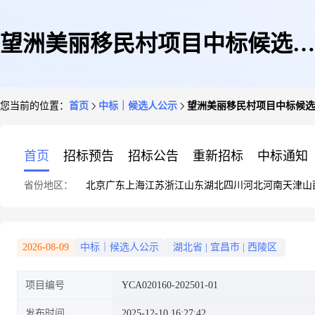
望洲美丽移民村项目中标候选人
您当前的位置：
首页
中标｜候选人公示
望洲美丽移民村项目中标候选
公示
首页
招标预告
招标公告
重新招标
中标通知
省份地区：
北京
广东
上海
江苏
浙江
山东
湖北
四川
河北
河南
天津
山
2026-08-09
中标｜候选人公示
湖北省
|
宜昌市
|
西陵区
项目编号
YCA020160-202501-01
发布时间
2025-12-10 16:27:42