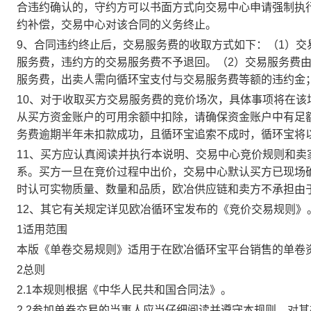
合违约确认的，守约方可以书面方式向交易中心申请强制执
约补偿，交易中心对该合同的义务终止。
9、合同违约终止后，交易服务费的收取方式如下：（1）
服务费，违约方的交易服务费不予退回。（2）交易服务费
服务费，出卖人需向循环宝支付与交易服务费等额的违约金
10、对于收取买方交易服务费的竞价场次，具体事项将在
从买方资金账户的可用余额中扣除，请确保资金账户中有足
务费逾期半年未扣款成功，且循环宝追索不成时，循环宝将
11、买方应认真阅读并执行本说明、交易中心竞价规则和
系。买方一旦在竞价过程中出价，交易中心默认买方已现场
时认可实物质量、数量和品质，欧冶供应链和卖方不承担由
12、其它有关规定详见欧冶循环宝发布的《竞价交易规则》
1适用范围
本版《单卷交易规则》适用于在欧冶循环宝平台销售的单卷
2总则
2.1本规则根据《中华人民共和国合同法》。
2.2参加单卷交易的当事人应当仔细阅读并遵守本规则，对