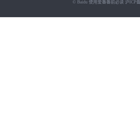
© Baidu
使用爱番番前必读
沪ICP备
NEW
HOT
暂时没有搜索结果…