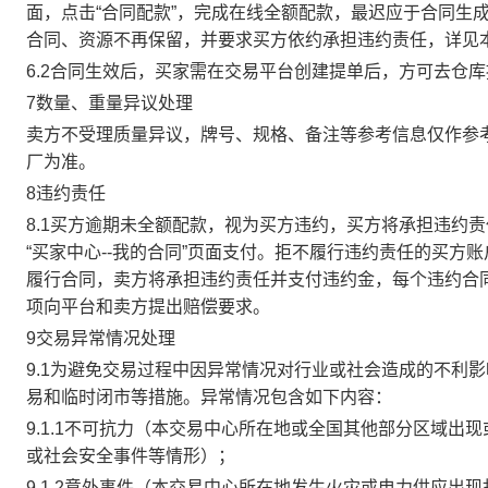
面，点击“合同配款”，完成在线全额配款，最迟应于合同生成当
合同、资源不再保留，并要求买方依约承担违约责任，详见
6.2合同生效后，买家需在交易平台创建提单后，方可去仓
7数量、重量异议处理
卖方不受理质量异议，牌号、规格、备注等参考信息仅作参
厂为准。
8违约责任
8.1买方逾期未全额配款，视为买方违约，买方将承担违约
“买家中心--我的合同”页面支付。拒不履行违约责任的买
履行合同，卖方将承担违约责任并支付违约金，每个违约合同
项向平台和卖方提出赔偿要求。
9交易异常情况处理
9.1为避免交易过程中因异常情况对行业或社会造成的不利
易和临时闭市等措施。异常情况包含如下内容：
9.1.1不可抗力（本交易中心所在地或全国其他部分区域
或社会安全事件等情形）；
9.1.2意外事件（本交易中心所在地发生火灾或电力供应出