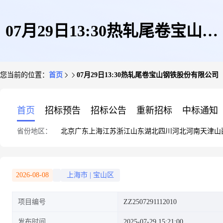
07月29日13:30热轧尾卷宝山钢
您当前的位置：
首页
07月29日13:30热轧尾卷宝山钢铁股份有限公司
铁股份有限公司
首页
招标预告
招标公告
重新招标
中标通知
省份地区：
北京
广东
上海
江苏
浙江
山东
湖北
四川
河北
河南
天津
山
2026-08-08
上海市
|
宝山区
项目编号
ZZ2507291112010
发布时间
2025-07-29 15:21:00