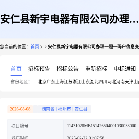
安仁县新宇电器有限公司办理一
您当前的位置：
首页
安仁县新宇电器有限公司办理一照一码户信息变
照一码户信息变更业务
首页
招标预告
招标公告
重新招标
中标通知
省份地区：
北京
广东
上海
江苏
浙江
山东
湖北
四川
河北
河南
天津
山
2026-08-08
湖南省
|
郴州市
|
安仁县
项目编号
11431028MB151426504001030033000
发布时间
2025-02-22 01:07:58