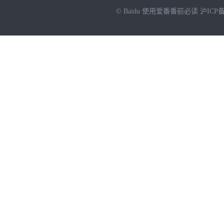
© Baidu
使用爱番番前必读
沪ICP备
NEW
HOT
暂时没有搜索结果…