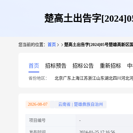
楚高土出告字[202
您当前的位置：
首页
楚高土出告字[2024]05号楚雄高
首页
招标预告
招标公告
重新招标
中
省份地区：
北京
广东
上海
江苏
浙江
山东
湖北
四川
河北
2026-08-07
云南省
|
楚雄彝族自治州
项目编号
发布时间
2024-01-25 17:16:56