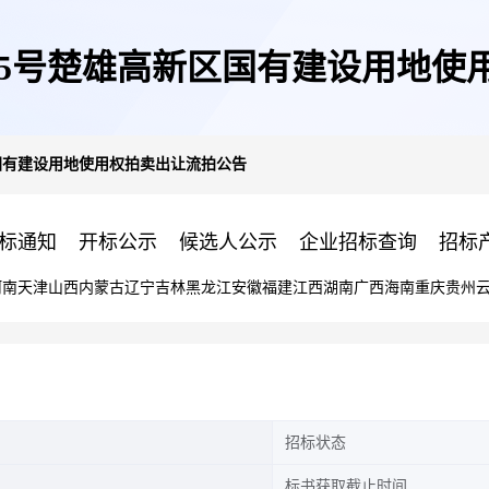
4]05号楚雄高新区国有建设用地
新区国有建设用地使用权拍卖出让流拍公告
标通知
开标公示
候选人公示
企业招标查询
招标
河南
天津
山西
内蒙古
辽宁
吉林
黑龙江
安徽
福建
江西
湖南
广西
海南
重庆
贵州
招标状态
标书获取截止时间