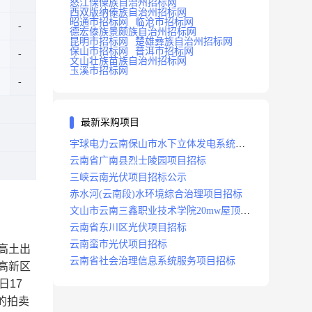
怒江傈僳族自治州招标网
西双版纳傣族自治州招标网
昭通市招标网
临沧市招标网
德宏傣族景颇族自治州招标网
昆明市招标网
楚雄彝族自治州招标网
保山市招标网
普洱市招标网
文山壮族苗族自治州招标网
玉溪市招标网
最新采购项目
宇球电力云南保山市水下立体发电系统项
目招标
云南省广南县烈士陵园项目招标
三峡云南光伏项目招标公示
赤水河(云南段)水环境综合治理项目招标
文山市云南三鑫职业技术学院20mw屋顶分
布式光伏设计施工总承包(epc)项目招标
云南省东川区光伏项目招标
云南蛮市光伏项目招标
高土出
云南省社会治理信息系统服务项目招标
高新区
日
17
的拍卖