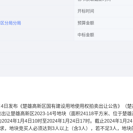
开标时间
新区分局分局
预算金额
中标金额
月
4
日发布《楚雄高新区国有建设用地使用权拍卖出让公告》（楚
卖出让楚雄高新区
202
3
-1
4
号地块
（
面积
24118
平方米、位于楚雄
为
20
24
年
1
月
4
日
10
时至
20
24
年
1
月
24
日
17
时
。截止
20
24
年
1
月
24
求，地块竞买人必须达到
3
人以上（含
3
人），若不足
3
人，地块