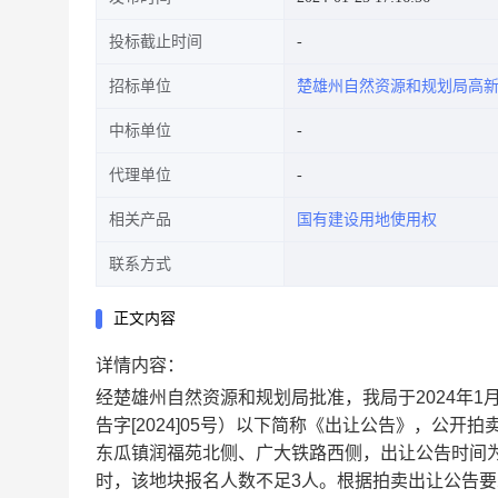
投标截止时间
招标单位
楚雄州自然资源和规划局高
中标单位
代理单位
相关产品
国有建设用地使用权
联系方式
正文内容
详情内容：
经楚雄州自然资源和规划局批准，我局于
20
24
年
1
告字
[202
4
]
05
号）以下简称《出让公告》，公开拍
东瓜镇润福苑北侧、广大铁路西侧，出让公告时间
时
，该地块报名人数不足
3
人。根据拍卖出让公告要